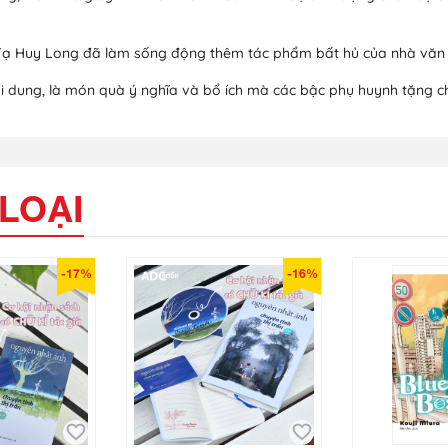
 Tạ Huy Long đã làm sống động thêm tác phẩm bất hủ của nhà văn 
ội dung, là món quà ý nghĩa và bổ ích mà các bậc phụ huynh tặng 
LOẠI
-17%
-16%