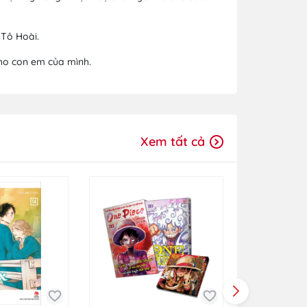
Tô Hoài.
cho con em của mình.
Xem tất cả