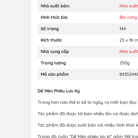
Nhà xuất bản:
Nhà xuấ
Hình thức bìa
Bìa cứng
Số trang
144
Kích thước
25 x 18 
Nhà cung cấp
Nhà xuấ
Trọng lượng
250g
Mã sản phẩm
8935244
Dế Mèn Phiêu Lưu Ký
Trong hơn nửa thế kỉ kể từ ngày ra mắt bạn đọc 
Tác phẩm đã được tái bản nhiều lần và được dịch 
Tác phẩm đã được xuất bản với nhiều hình thức 
Trong đó cuốn "Dế Mèn phiêu lưu kí" gồm 148 tra