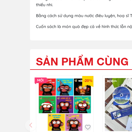
thiếu nhi.
Bằng cách sử dụng màu nước điêu luyện, hoạ sĩ
Cuốn sách là món quà đẹp cả về hình thức lẫn n
SẢN PHẨM CÙNG 
-20%