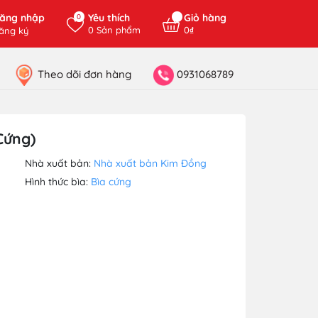
ăng nhập
Yêu thích
Giỏ hàng
0
0
Sản phẩm
0₫
ăng ký
Theo dõi đơn hàng
0931068789
Cứng)
Nhà xuất bản:
Nhà xuất bản Kim Đồng
Hình thức bìa:
Bìa cứng