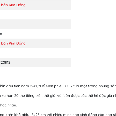
t bản Kim Đồng
cm
t bản Kim Đồng
820812
lần đầu tiên năm 1941, "Dế Mèn phiêu lưu kí" là một trong những s
ra hơn 20 thứ tiếng trên thế giới và luôn được các thế hệ độc giả n
khác nhau.
ng, trên khổ giấy 18x25 cm với nhiều minh hoạ sinh động của hoạ s