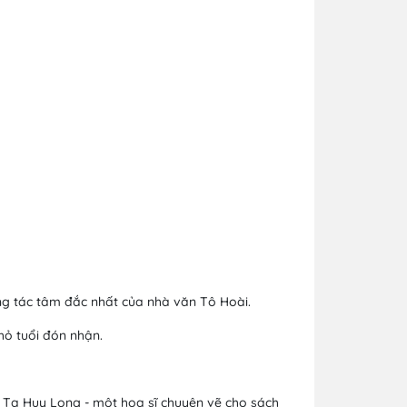
áng tác tâm đắc nhất của nhà văn Tô Hoài.
hỏ tuổi đón nhận.
ĩ Tạ Huy Long - một hoạ sĩ chuyên vẽ cho sách