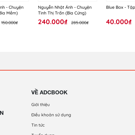
nh - Chuyện
Nguyễn Nhật Ánh - Chuyện
Blue Box - Tập
(Bìa Mềm)
Tình Thị Trấn (Bìa Cứng)
240.000₫
40.000₫
150.000₫
285.000₫
VỀ ADCBOOK
Giới thiệu
ỀN
Điều khoản sử dụng
Tin tức