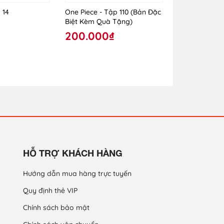
 14
One Piece - Tập 110 (Bản Đặc
One Piece - T
Biệt Kèm Quà Tặng)
Rời)
200.000₫
30.000₫
HỖ TRỢ KHÁCH HÀNG
Hướng dẫn mua hàng trực tuyến
Quy định thẻ VIP
Chính sách bảo mật