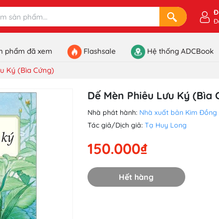
Đ
Đ
n phẩm đã xem
Flashsale
Hệ thống ADCBook
u Ký (Bìa Cứng)
Dế Mèn Phiêu Lưu Ký (Bìa 
Nhà phát hành:
Nhà xuất bản Kim Đồng
Tác giả/Dịch giả:
Tạ Huy Long
150.000₫
Hết hàng