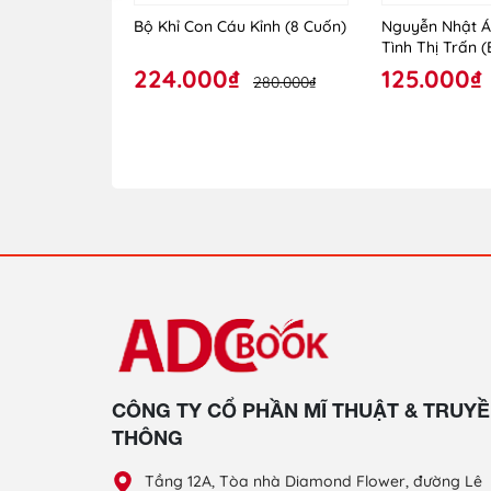
Bộ Khỉ Con Cáu Kỉnh (8 Cuốn)
Nguyễn Nhật Á
Tình Thị Trấn 
224.000₫
125.000₫
280.000₫
CÔNG TY CỔ PHẦN MĨ THUẬT & TRUY
THÔNG
Tầng 12A, Tòa nhà Diamond Flower, đường Lê