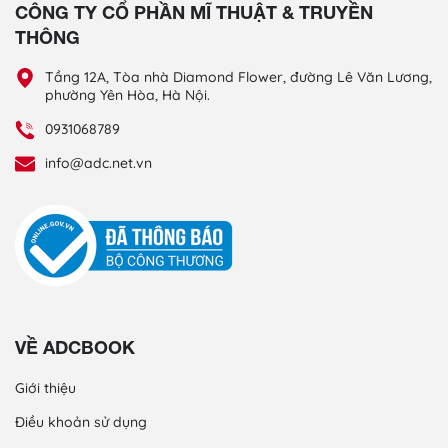
CÔNG TY CỔ PHẦN MĨ THUẬT & TRUYỀN
THÔNG
Tầng 12A, Tòa nhà Diamond Flower, đường Lê Văn Lương,
phường Yên Hòa, Hà Nội.
0931068789
info@adc.net.vn
VỀ ADCBOOK
Giới thiệu
Điều khoản sử dụng