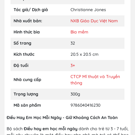
Tác giả/ Dịch giả
Christianne Jones
Nhà xuất bản:
NXB Giáo Dục Việt Nam
Hình thức bìa
Bìa mềm
Số trang
32
Kích thước
20.5 x 20.5 cm
Độ tuổi
3+
CTCP Mĩ thuật và Truyền
Nhà cung cấp
thông
Trọng lượng
300g
Mã sản phẩm
9786040416230
Điều Hay Em Học Mỗi Ngày - Giữ Khoảng Cách An Toàn
Bộ sách
Điều hay em học mỗi ngày
dành cho trẻ từ 3 - 7 tuổi,
mỗi câu chuyện là một điều hay nho nhỏ mà trẻ có thể học