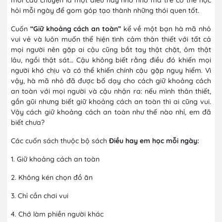
hỏi mỗi ngày để gom góp tạo thành những thói quen tốt.
Cuốn
“Giữ khoảng cách an toàn”
kể về một bạn hà mã nhỏ
vui vẻ và luôn muốn thể hiện tình cảm thân thiết với tất cả
mọi người nên gặp ai cậu cũng bắt tay thật chặt, ôm thật
lâu, ngồi thật sát… Cậu không biết rằng điều đó khiến mọi
người khó chịu và có thể khiến chính cậu gặp nguy hiểm. Vì
vậy, hà mã nhỏ đã được bố dạy cho cách giữ khoảng cách
an toàn với mọi người và cậu nhận ra: nếu mình thân thiết,
gần gũi nhưng biết giữ khoảng cách an toàn thì ai cũng vui.
Vậy cách giữ khoảng cách an toàn như thế nào nhỉ, em đã
biết chưa?
Các cuốn sách thuộc bộ sách
Điều hay em học mỗi ngày:
1. Giữ khoảng cách an toàn
2. Không kén chọn đồ ăn
3. Chỉ cần chơi vui
4. Chớ làm phiền người khác