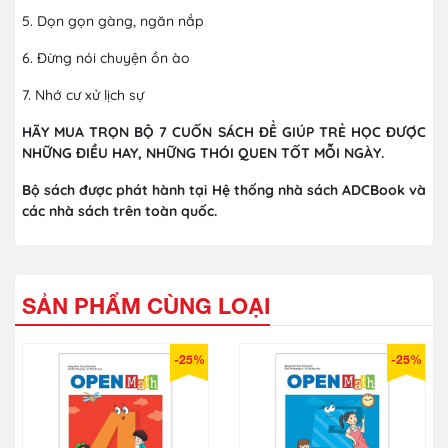
5. Dọn gọn gàng, ngăn nắp
6. Đừng nói chuyện ồn ào
7. Nhớ cư xử lịch sự
HÃY MUA TRỌN BỘ 7 CUỐN SÁCH ĐỂ GIÚP TRẺ HỌC ĐƯỢC
NHỮNG ĐIỀU HAY, NHỮNG THÓI QUEN TỐT MỖI NGÀY.
Bộ sách được phát hành tại Hệ thống nhà sách ADCBook và
các nhà sách trên toàn quốc.
SẢN PHẨM CÙNG LOẠI
-25%
-25%