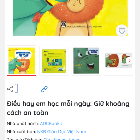
Điều hay em học mỗi ngày: Giữ khoảng
cách an toàn
Nhà phát hành:
ADCBookiz
Nhà xuất bản:
NXB Giáo Dục Việt Nam
Tác giả/Dịch giả:
Christianne Jones