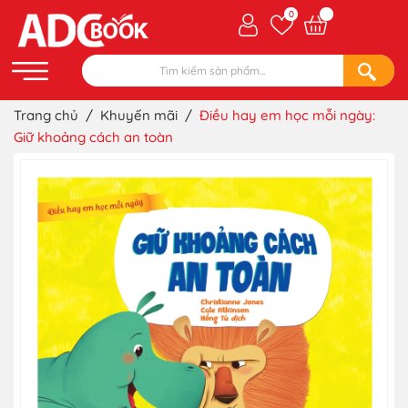
0
Trang chủ
/
Khuyến mãi
/
Điều hay em học mỗi ngày:
Giữ khoảng cách an toàn