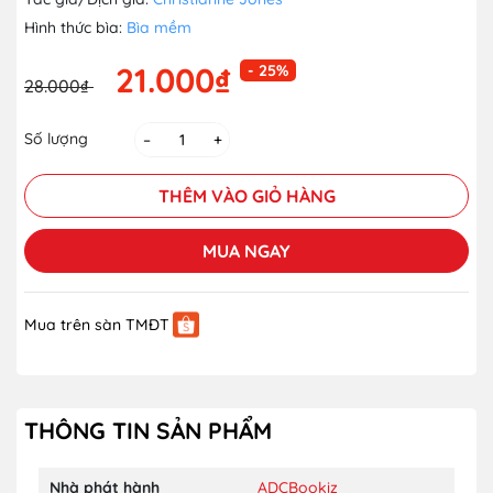
Hình thức bìa:
Bìa mềm
21.000₫
- 25%
28.000₫
Số lượng
–
+
THÊM VÀO GIỎ HÀNG
MUA NGAY
Mua trên sàn TMĐT
THÔNG TIN SẢN PHẨM
Nhà phát hành
ADCBookiz