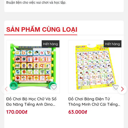
thuận tiện cho việc vui chơi và học tập.
SẢN PHẨM CÙNG LOẠI
Hết hàng
Hết hàng
Đồ Chơi Bộ Học Chữ Và Số
Đồ Chơi Bảng Điện Tử
Đa Năng Tiếng Anh Dino
Thông Minh Chữ Cái Tiếng
Sato97
Việt Và Số
170.000₫
63.000₫