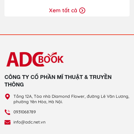
Xem tất cả
CÔNG TY CỔ PHẦN MĨ THUẬT & TRUYỀN
THÔNG
Tầng 12A, Tòa nhà Diamond Flower, đường Lê Văn Lương,
phường Yên Hòa, Hà Nội.
0931068789
info@adc.net.vn