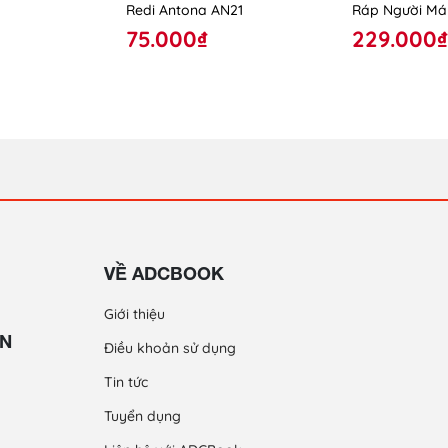
Redi Antona AN21
Ráp Người Má
Chạy Bằng Nă
75.000₫
229.000₫
Trời New Ener
VỀ ADCBOOK
Giới thiệu
ỀN
Điều khoản sử dụng
Tin tức
Tuyển dụng