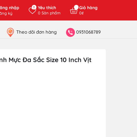
ăng nhập
Yêu thích
Giỏ hàng
0
0
Sản phẩm
0₫
ăng ký
Theo dõi đơn hàng
0931068789
h Mực Đa Sắc Size 10 Inch Vịt