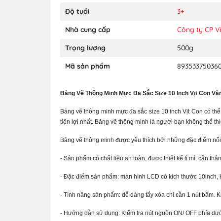
Độ tuổi
3+
Nhà cung cấp
Công ty CP Vi
Trọng lượng
500g
Mã sản phẩm
89353375036
Bảng Vẽ Thông Minh Mực Đa Sắc Size 10 Inch Vịt Con Vàn
Bảng vẽ thông minh mực đa sắc size 10 inch Vịt Con có thể
tiện lợi nhất. Bảng vẽ thông minh là người bạn không thể t
Bảng vẽ thông minh được yêu thích bởi những đặc điểm nổi
- Sản phẩm có chất liệu an toàn, được thiết kế tỉ mỉ, cẩn th
- Đặc điểm sản phẩm: màn hình LCD có kích thước 10inch, 
- Tính năng sản phẩm: dễ dàng tẩy xóa chỉ cần 1 nút bấm. 
- Hướng dẫn sử dụng: Kiểm tra nút nguồn ON/ OFF phía dưới