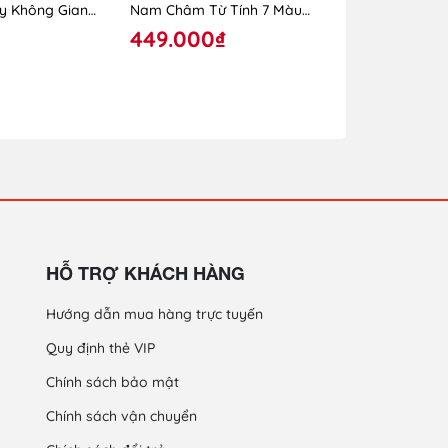
y Không Gian
Nam Châm Từ Tính 7 Màu
Size 5 mm
ng Lượng Mặt
6030L (Bộ 60 Thanh 30 Bi)
449.000₫
289.000
gy 219
HỖ TRỢ KHÁCH HÀNG
Hướng dẫn mua hàng trực tuyến
Quy định thẻ VIP
Chính sách bảo mật
Chính sách vận chuyển