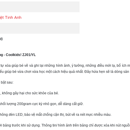
ệt Tinh Anh
08
g - Coolkids! ZJ01/YL
 tự xóa giúp bé vẽ và ghi lại những hình ảnh, ý tưởng, những điều mới lạ, bổ íc
hiếu giúp bé vừa chơi vừa học một cách hiệu quả nhất. Đây hứa hẹn sẽ là dòng sản
 bật sau:
ận, không gây hại cho sức khỏe của bé.
khối lượng 200gram cực kỳ nhỏ gọn, dễ dàng cất giữ.
Không đèn LED, bảo vệ mắt chống cận thị, bút vẽ ra nét mực nhiều màu.
 bảng trước khi sử dụng. Thông tin/ hình ảnh trên bảng chỉ được xóa khi nút nguồ