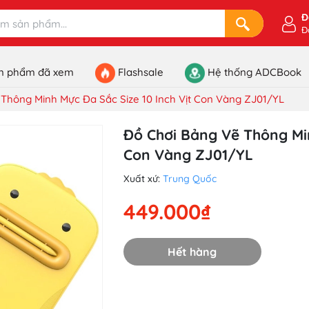
Đ
Đ
n phẩm đã xem
Flashsale
Hệ thống ADCBook
Thông Minh Mực Đa Sắc Size 10 Inch Vịt Con Vàng ZJ01/YL
Đồ Chơi Bảng Vẽ Thông Min
Con Vàng ZJ01/YL
Xuất xứ:
Trung Quốc
449.000₫
Hết hàng