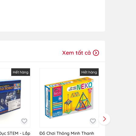
Xem tất cả
Hết hàng
Hết hàng
Dục STEM - Lắp
Đồ Chơi Thông Minh Thanh
Nam Châm Bi 