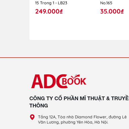
15 Trong 1 - LB23
No.165
249.000₫
35.000₫
CÔNG TY CỔ PHẦN MĨ THUẬT & TRUY
THÔNG
Tầng 12A, Tòa nhà Diamond Flower, đường Lê
Văn Lương, phường Yên Hòa, Hà Nội.