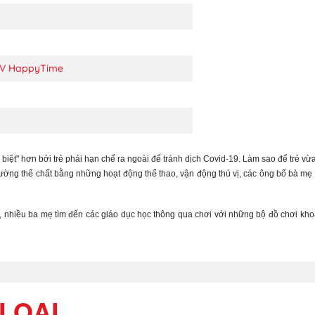
TV HappyTime
iệt" hơn bởi trẻ phải hạn chế ra ngoài để tránh dịch Covid-19. Làm sao để trẻ vừa 
ờng thể chất bằng những hoạt động thể thao, vận động thú vị, các ông bố bà mẹ l
ở, nhiều ba mẹ tìm đến các giáo dục học thông qua chơi với những bộ đồ chơi kho
LOẠI