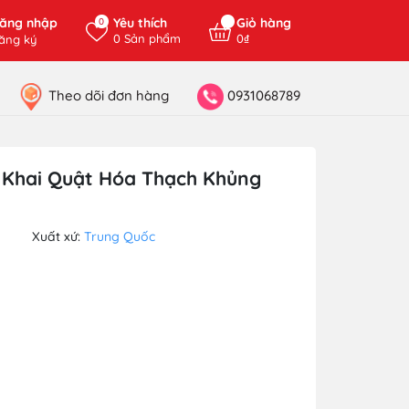
ăng nhập
Yêu thích
Giỏ hàng
0
0
Sản phẩm
0₫
ăng ký
Theo dõi đơn hàng
0931068789
- Khai Quật Hóa Thạch Khủng
Xuất xứ:
Trung Quốc