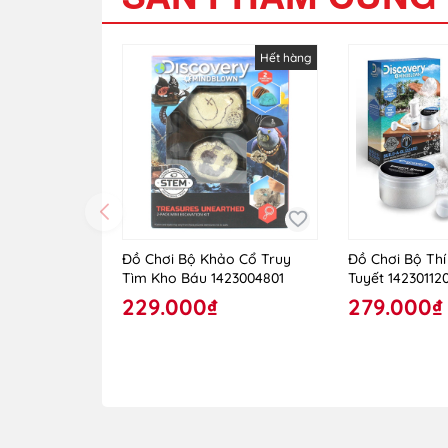
Hết hàng
Đồ Chơi Bộ Khảo Cổ Truy
Đồ Chơi Bộ Th
Tìm Kho Báu 1423004801
Tuyết 14230112
229.000₫
279.000₫