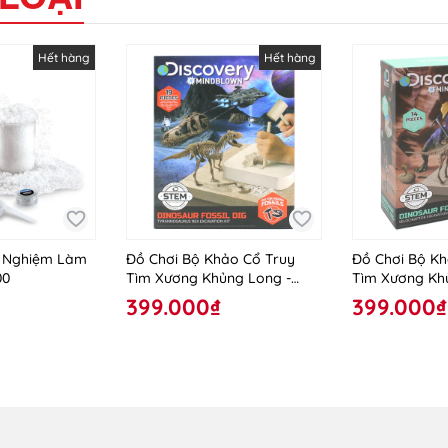
Hết hàng
Hết hàng
í Nghiệm Làm
Đồ Chơi Bộ Khảo Cổ Truy
Đồ Chơi Bộ Kh
00
Tìm Xương Khủng Long -
Tìm Xương Kh
T.Rex 1423004871
Velociraptor 
399.000₫
399.000₫