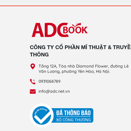
CÔNG TY CỔ PHẦN MĨ THUẬT & TRUY
THÔNG
Tầng 12A, Tòa nhà Diamond Flower, đường Lê
Văn Lương, phường Yên Hòa, Hà Nội.
0931068789
info@adc.net.vn