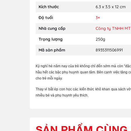
Kích thước
6.3 x 3.5 x 12 cm
Độ tuổi
3+
Nhà cung cấp
Công ty TNHH M
Trọng lượng
250g
Mã sản phẩm
8935311506991
Kỳ nghỉ hè năm nay của trẻ không chỉ đến sớm mà còn "đặc b
hầu hết các bậc phụ huynh quan tâm. Bên cạnh việc tăng cư
cho trẻ mỗi ngày.
Thay vì bắt ép con học các kiến thức khô khan qua sách v
nhiều bé và phụ huynh yêu thích.
SẢN PHẨM CÙNG 