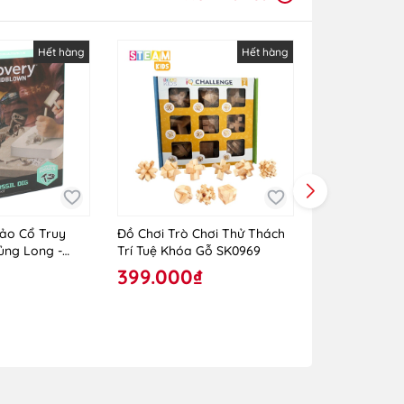
Hết hàng
Hết hàng
ảo Cổ Truy
Đồ Chơi Trò Chơi Thử Thách
Đồ Chơi Khá
ủng Long -
Trí Tuệ Khóa Gỗ SK0969
6403 (AT695)
1423004881
399.000₫
35.000₫