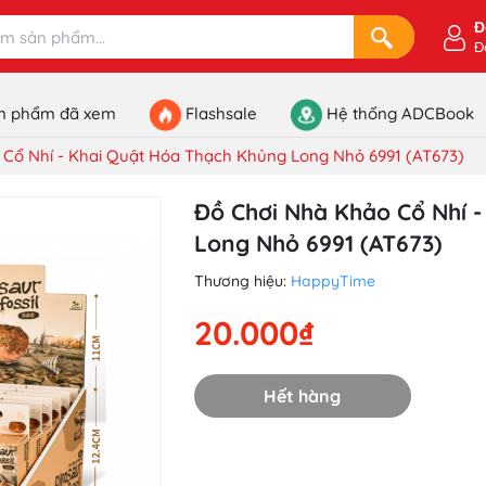
Đ
Đ
n phẩm đã xem
Flashsale
Hệ thống ADCBook
Cổ Nhí - Khai Quật Hóa Thạch Khủng Long Nhỏ 6991 (AT673)
Đồ Chơi Nhà Khảo Cổ Nhí 
Long Nhỏ 6991 (AT673)
Thương hiệu:
HappyTime
20.000₫
Hết hàng