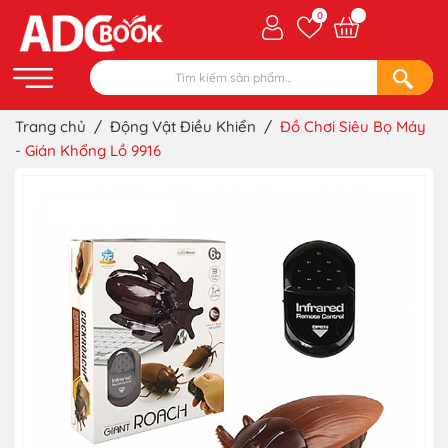
0
Trang chủ
/
Động Vật Điều Khiển
/
Đồ Chơi Siêu Bọ Máy
- Gián Khổng Lồ 9916