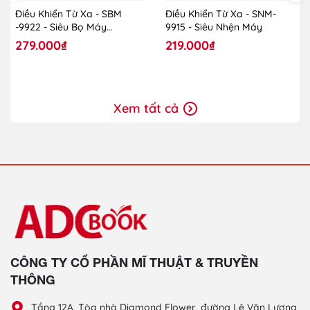
Điều Khiển Từ Xa - SBM
Điều Khiển Từ Xa - SNM-
-9922 - Siêu Bọ Máy
9915 - Siêu Nhện Máy
Ladybug
279.000₫
219.000₫
Xem tất cả
CÔNG TY CỔ PHẦN MĨ THUẬT & TRUYỀN
THÔNG
Tầng 12A, Tòa nhà Diamond Flower, đường Lê Văn Lương,