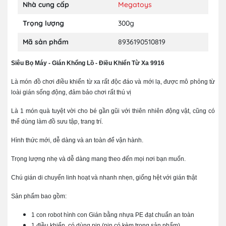
Nhà cung cấp
Megatoys
Trọng lượng
300g
Mã sản phẩm
8936190510819
Siêu Bọ Máy - Gián Khổng Lồ - Điều Khiển Từ Xa 9916
Là món đồ chơi điều khiển từ xa rất độc đáo và mới lạ, được mô phỏng từ
loài gián sống động, đảm bảo chơi rất thú vị
Là 1 món quà tuyệt vời cho bé gần gũi với thiên nhiên động vật, cũng có
thể dùng làm đồ sưu tập, trang trí.
Hình thức mới, dễ dàng và an toàn để vận hành.
Trọng lượng nhẹ và dễ dàng mang theo đến mọi nơi bạn muốn.
Chú gián di chuyển linh hoạt và nhanh nhẹn, giống hệt với gián thật
Sản phẩm bao gồm:
1 con robot hình con Gián bằng nhựa PE đạt chuẩn an toàn
1 điều khiển, có dùng pin (pin có kèm trong sản phẩm)