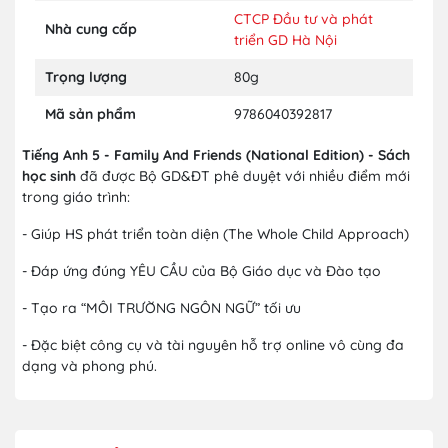
CTCP Đầu tư và phát
Nhà cung cấp
triển GD Hà Nội
Trọng lượng
80g
Mã sản phẩm
9786040392817
Tiếng Anh 5 - Family And Friends (National Edition) - Sách
học sinh
đã được Bộ GD&ĐT phê duyệt với nhiều điểm mới
trong giáo trình:
- Giúp HS phát triển toàn diện (The Whole Child Approach)
- Đáp ứng đúng YÊU CẦU của Bộ Giáo dục và Đào tạo
- Tạo ra “MÔI TRƯỜNG NGÔN NGỮ” tối ưu
- Đặc biệt công cụ và tài nguyên hỗ trợ online vô cùng đa
dạng và phong phú.