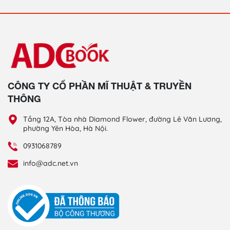
CÔNG TY CỔ PHẦN MĨ THUẬT & TRUYỀN
THÔNG
Tầng 12A, Tòa nhà Diamond Flower, đường Lê Văn Lương,
phường Yên Hòa, Hà Nội.
0931068789
info@adc.net.vn