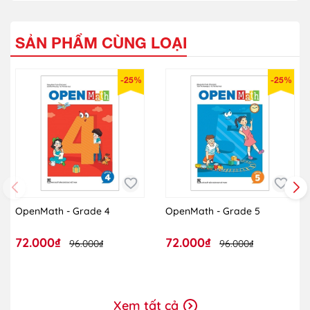
SẢN PHẨM CÙNG LOẠI
-25%
-25%
OpenMath - Grade 4
OpenMath - Grade 5
72.000₫
72.000₫
96.000₫
96.000₫
Xem tất cả