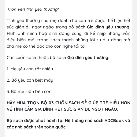
Trọn vẹn tình yêu thương!
Tình yêu thương cha mẹ dành cho con trẻ được thể hiện hết
sức giản dị, ngọt ngào trong bộ sách
Gia đình yêu thương
.
Hình ảnh minh hoạ sinh động cùng lời kể nhịp nhàng vần
điệu biến mỗi trang sách thành những lời ru dịu dàng mà
cha mẹ có thể đọc cho con nghe tối tối.
Các cuốn sách thuộc bộ sách
Gia đình yêu thương:
1. Mẹ yêu con rất nhiều
2. Bố yêu con biết mấy
3. Bố mẹ luôn bên con
HÃY MUA TRỌN BỘ 03 CUỐN SÁCH ĐỂ GIÚP TRẺ HIỂU HƠN
VỀ TÌNH CẢM GIA ĐÌNH HẾT SỨC GIẢN DỊ, NGỌT NGÀO.
Bộ sách được phát hành tại Hệ thống nhà sách ADCBook và
các nhà sách trên toàn quốc.