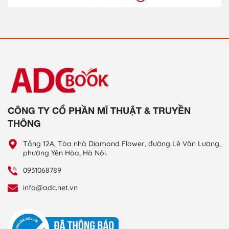
CÔNG TY CỔ PHẦN MĨ THUẬT & TRUYỀN
THÔNG
Tầng 12A, Tòa nhà Diamond Flower, đường Lê Văn Lương,
phường Yên Hòa, Hà Nội.
0931068789
info@adc.net.vn