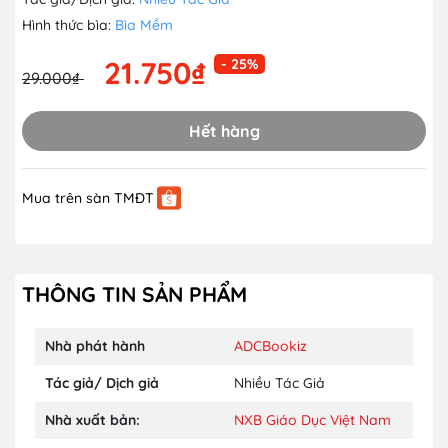
Hình thức bìa:
Bìa Mềm
21.750₫
- 25%
29.000₫
Hết hàng
Mua trên sàn TMĐT
THÔNG TIN SẢN PHẨM
Nhà phát hành
ADCBookiz
Tác giả/ Dịch giả
Nhiều Tác Giả
Nhà xuất bản:
NXB Giáo Dục Việt Nam