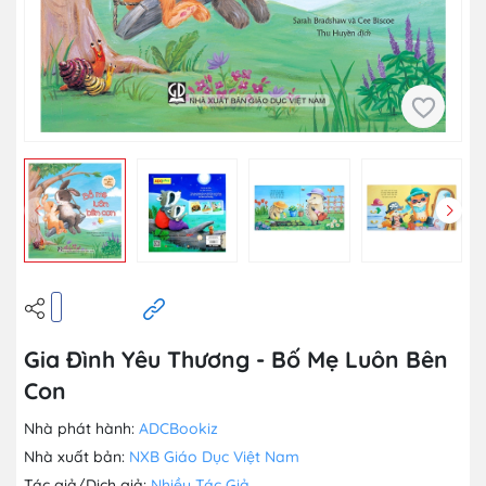
Gia Đình Yêu Thương - Bố Mẹ Luôn Bên
Con
Nhà phát hành:
ADCBookiz
Nhà xuất bản:
NXB Giáo Dục Việt Nam
Tác giả/Dịch giả:
Nhiều Tác Giả