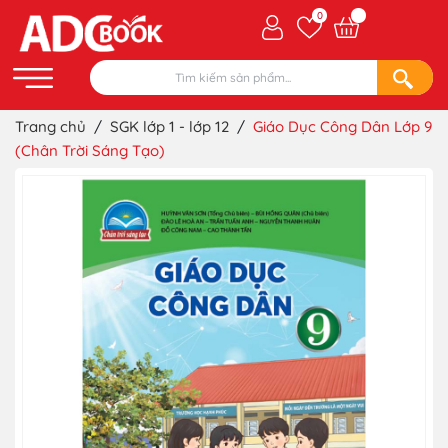
0
Trang chủ
/
SGK lớp 1 - lớp 12
/
Giáo Dục Công Dân Lớp 9
(Chân Trời Sáng Tạo)