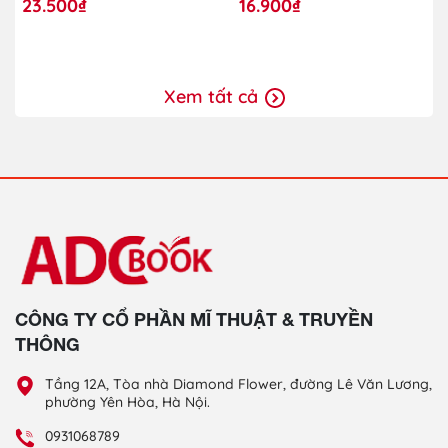
23.500₫
16.900₫
Xem tất cả
CÔNG TY CỔ PHẦN MĨ THUẬT & TRUYỀN
THÔNG
Tầng 12A, Tòa nhà Diamond Flower, đường Lê Văn Lương,
phường Yên Hòa, Hà Nội.
0931068789