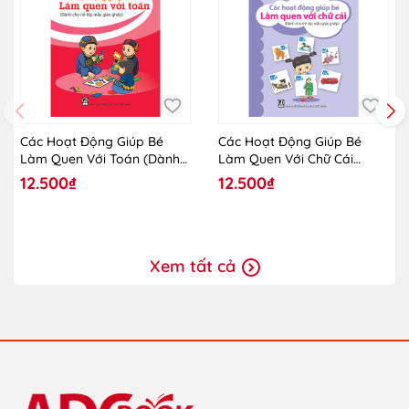
Các Hoạt Động Giúp Bé
Các Hoạt Động Giúp Bé
Làm Quen Với Toán (Dành
Làm Quen Với Chữ Cái
Cho Trẻ Lớp Mẫu Giáo
(Dành Cho Trẻ Lớp Mẫu
12.500₫
12.500₫
Ghép)
Giáo Ghép)
Xem tất cả