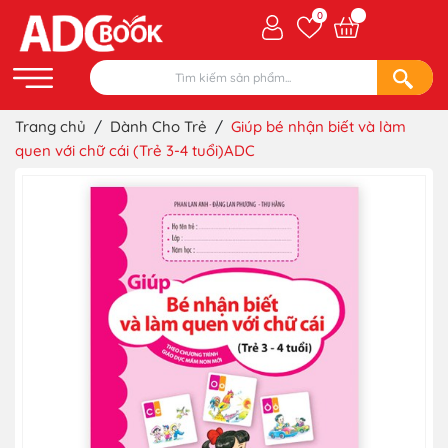
0
Trang chủ
/
Dành Cho Trẻ
/
Giúp bé nhận biết và làm
quen với chữ cái (Trẻ 3-4 tuổi)ADC