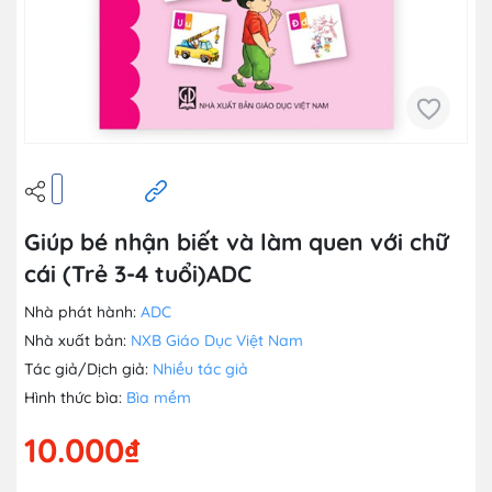
Giúp bé nhận biết và làm quen với chữ
cái (Trẻ 3-4 tuổi)ADC
Nhà phát hành:
ADC
Nhà xuất bản:
NXB Giáo Dục Việt Nam
Tác giả/Dịch giả:
Nhiều tác giả
Hình thức bìa:
Bìa mềm
10.000₫