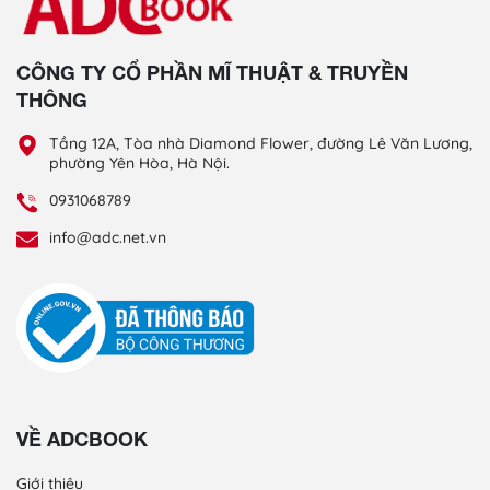
CÔNG TY CỔ PHẦN MĨ THUẬT & TRUYỀN
THÔNG
Tầng 12A, Tòa nhà Diamond Flower, đường Lê Văn Lương,
phường Yên Hòa, Hà Nội.
0931068789
info@adc.net.vn
VỀ ADCBOOK
Giới thiệu