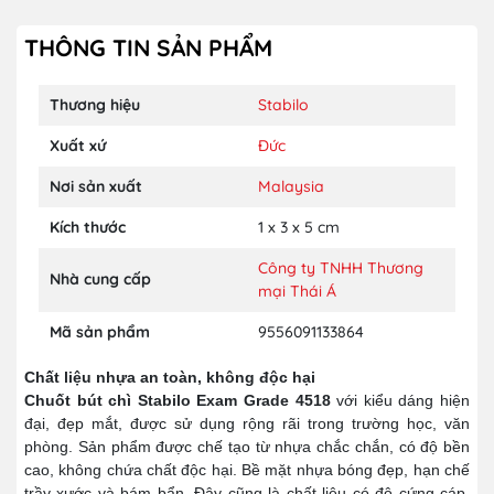
THÔNG TIN SẢN PHẨM
Thương hiệu
Stabilo
Xuất xứ
Đức
Nơi sản xuất
Malaysia
Kích thước
1 x 3 x 5 cm
Công ty TNHH Thương
Nhà cung cấp
mại Thái Á
Mã sản phẩm
9556091133864
Chất liệu nhựa an toàn, không độc hại
Chuốt bút chì Stabilo Exam Grade 4518
với kiểu dáng hiện
đại, đẹp mắt, được sử dụng rộng rãi trong trường học, văn
phòng. Sản phẩm được chế tạo từ nhựa chắc chắn, có độ bền
cao, không chứa chất độc hại. Bề mặt nhựa bóng đẹp, hạn chế
trầy xước và bám bẩn. Đây cũng là chất liệu có độ cứng cáp,