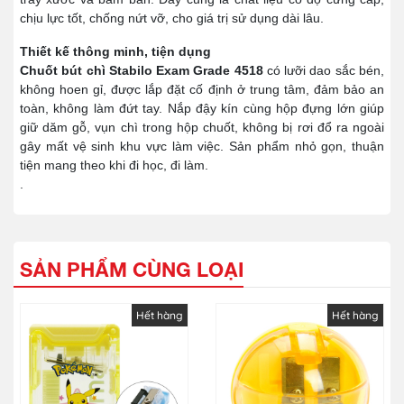
chịu lực tốt, chống nứt vỡ, cho giá trị sử dụng dài lâu.
Thiết kế thông minh, tiện dụng
Chuốt bút chì Stabilo Exam Grade 4518​
có lưỡi dao sắc bén,
không hoen gỉ, được lắp đặt cố định ở trung tâm, đảm bảo an
toàn, không làm đứt tay. Nắp đậy kín cùng hộp đựng lớn giúp
giữ dăm gỗ, vụn chì trong hộp chuốt, không bị rơi đổ ra ngoài
gây mất vệ sinh khu vực làm việc. Sản phẩm nhỏ gọn, thuận
tiện mang theo khi đi học, đi làm.
.
SẢN PHẨM CÙNG LOẠI
Hết hàng
Hết hàng