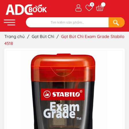
0
Trang chủ
/
Gọt Bút Chì
/
Gọt Bút Chì Exam Grade Stabilo
4518