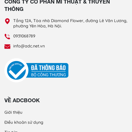
CÔNG TY CỔ PHẦN MĨ THUẬT & TRUYỀN
THÔNG
Tầng 12A, Tòa nhà Diamond Flower, đường Lê Văn Lương,
phường Yên Hòa, Hà Nội.
0931068789
info@adc.net.vn
VỀ ADCBOOK
Giới thiệu
Điều khoản sử dụng