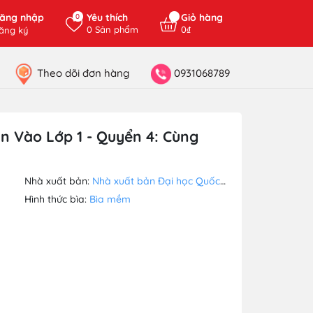
ăng nhập
Yêu thích
Giỏ hàng
0
0
Sản phẩm
0₫
ăng ký
Theo dõi đơn hàng
0931068789
n Vào Lớp 1 - Quyển 4: Cùng
Nhà xuất bản:
Nhà xuất bản Đại học Quốc Gia Hà Nội
Hình thức bìa:
Bìa mềm