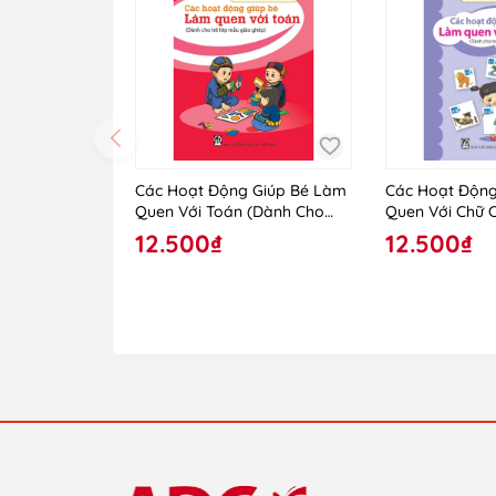
Các Hoạt Động Giúp Bé Làm
Các Hoạt Động
Quen Với Toán (Dành Cho
Quen Với Chữ 
Trẻ Lớp Mẫu Giáo Ghép)
Trẻ Lớp Mẫu G
12.500₫
12.500₫