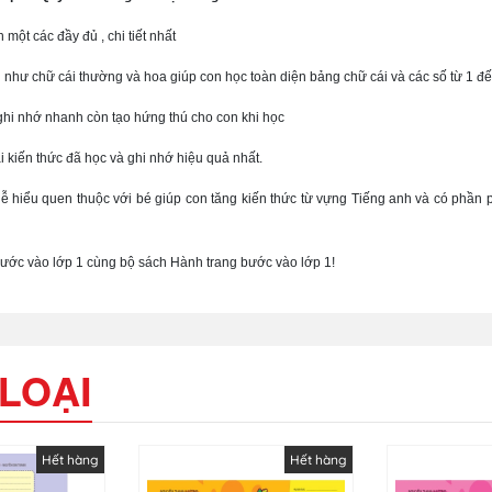
ột các đầy đủ , chi tiết nhất
 như chữ cái thường và hoa giúp con học toàn diện bảng chữ cái và các số từ 1 đ
 ghi nhớ nhanh còn tạo hứng thú cho con khi học
ại kiến thức đã học và ghi nhớ hiệu quả nhất.
dễ hiểu quen thuộc với bé giúp con tăng kiến thức từ vựng Tiếng anh và có phần 
 bước vào lớp 1 cùng bộ sách Hành trang bước vào lớp 1!
LOẠI
Hết hàng
Hết hàng