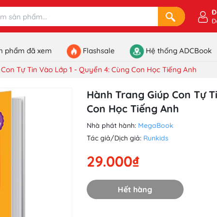
Đ
Đ
n phẩm đã xem
Flashsale
Hệ thống ADCBook
 Con Tự Tin Vào Lớp 1 - Quyển 4: Cùng Con Học Tiếng Anh
Hành Trang Giúp Con Tự Ti
Con Học Tiếng Anh
Nhà phát hành:
MegaBook
Tác giả/Dịch giả:
Runkids
29.000₫
Hết hàng