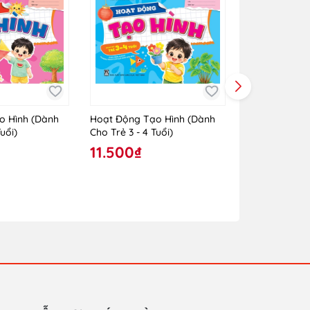
o Hình (Dành
Hoạt Động Tạo Hình (Dành
Hoạt Động Tạ
uổi)
Cho Trẻ 3 - 4 Tuổi)
Cho Trẻ 24 - 
11.500₫
10.000₫