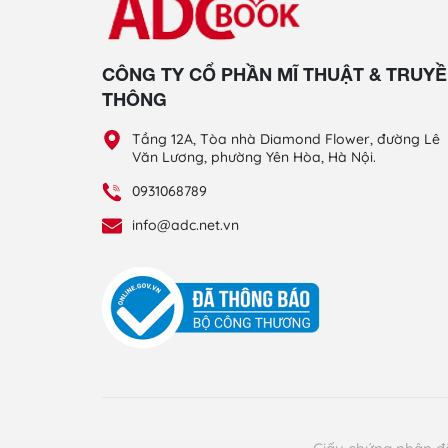
CÔNG TY CỔ PHẦN MĨ THUẬT & TRUY
THÔNG
Tầng 12A, Tòa nhà Diamond Flower, đường Lê
Văn Lương, phường Yên Hòa, Hà Nội.
0931068789
info@adc.net.vn