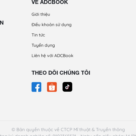
VỀ ADCBOOK
Giới thiệu
ỀN
Điều khoản sử dụng
Tin tức
Tuyển dụng
Liên hệ với ADCBook
THEO DÕI CHÚNG TÔI
© Bản quyền thuộc về CTCP Mĩ thuật & Truyền thông