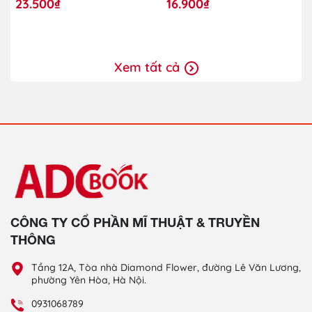
23.500₫
16.900₫
Xem tất cả
CÔNG TY CỔ PHẦN MĨ THUẬT & TRUYỀN
THÔNG
Tầng 12A, Tòa nhà Diamond Flower, đường Lê Văn Lương,
phường Yên Hòa, Hà Nội.
0931068789