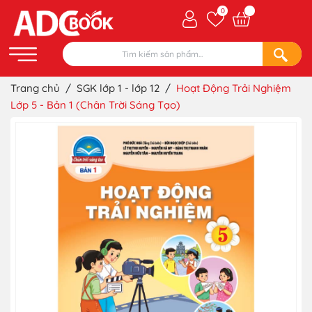
0
Trang chủ
/
SGK lớp 1 - lớp 12
/
Hoạt Động Trải Nghiệm
Lớp 5 - Bản 1 (Chân Trời Sáng Tạo)