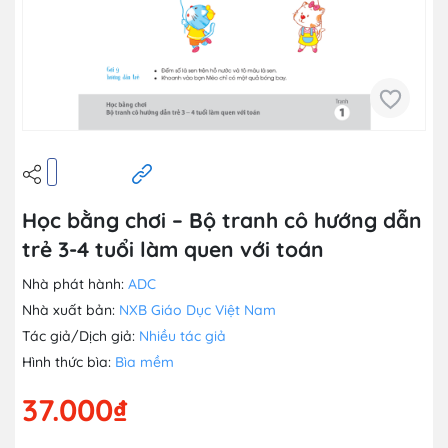
Học bằng chơi – Bộ tranh cô hướng dẫn
trẻ 3-4 tuổi làm quen với toán
Nhà phát hành:
ADC
Nhà xuất bản:
NXB Giáo Dục Việt Nam
Tác giả/Dịch giả:
Nhiều tác giả
Hình thức bìa:
Bìa mềm
37.000₫