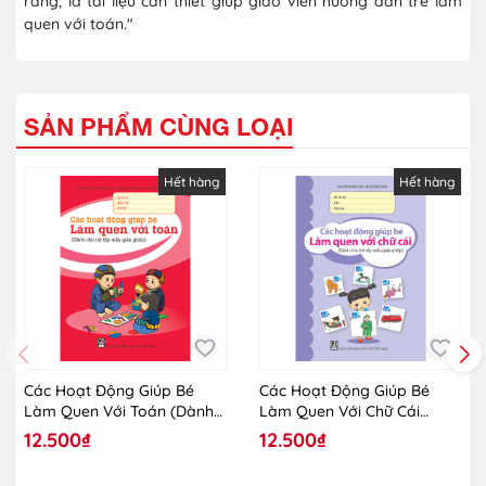
ràng, là tài liệu cần thiết giúp giáo viên hướng dẫn trẻ làm
quen với toán."
SẢN PHẨM CÙNG LOẠI
Hết hàng
Hết hàng
Các Hoạt Động Giúp Bé
Các Hoạt Động Giúp Bé
Làm Quen Với Toán (Dành
Làm Quen Với Chữ Cái
Cho Trẻ Lớp Mẫu Giáo
(Dành Cho Trẻ Lớp Mẫu
12.500₫
12.500₫
Ghép)
Giáo Ghép)