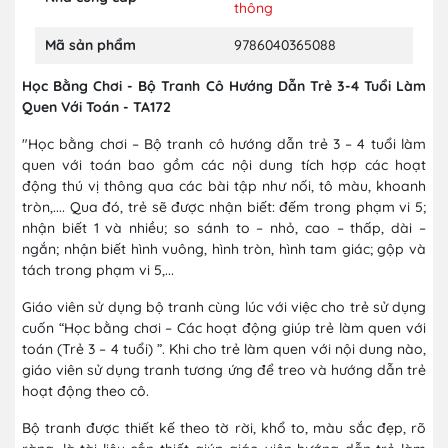
thông
Mã sản phẩm
9786040365088
Học Bằng Chơi - Bộ Tranh Cô Hướng Dẫn Trẻ 3-4 Tuổi Làm
Quen Với Toán - TA172
"Học bằng chơi – Bộ tranh cô hướng dẫn trẻ 3 – 4 tuổi làm
quen với toán bao gồm các nội dung tích hợp các hoạt
động thú vị thông qua các bài tập như nối, tô màu, khoanh
tròn,.... Qua đó, trẻ sẽ được nhận biết: đếm trong phạm vi 5;
nhận biết 1 và nhiều; so sánh to – nhỏ, cao – thấp, dài –
ngắn; nhận biết hình vuông, hình tròn, hình tam giác; gộp và
tách trong phạm vi 5,...
Giáo viên sử dụng bộ tranh cùng lúc với việc cho trẻ sử dụng
cuốn “Học bằng chơi – Các hoạt động giúp trẻ làm quen với
toán (Trẻ 3 – 4 tuổi) ”. Khi cho trẻ làm quen với nội dung nào,
giáo viên sử dụng tranh tương ứng để treo và hướng dẫn trẻ
hoạt động theo cô.
Bộ tranh được thiết kế theo tờ rời, khổ to, màu sắc đẹp, rõ