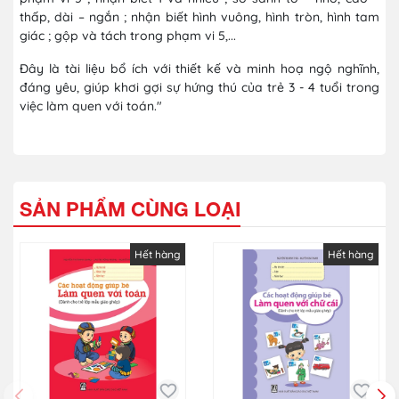
thấp, dài – ngắn ; nhận biết hình vuông, hình tròn, hình tam
giác ; gộp và tách trong phạm vi 5,...
Đây là tài liệu bổ ích với thiết kế và minh hoạ ngộ nghĩnh,
đáng yêu, giúp khơi gợi sự hứng thú của trẻ 3 - 4 tuổi trong
việc làm quen với toán."
SẢN PHẨM CÙNG LOẠI
Hết hàng
Hết hàng