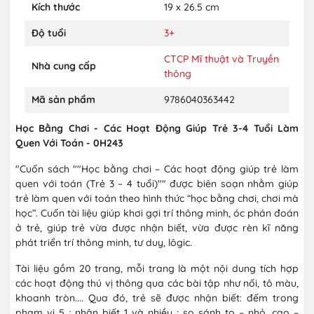
Kích thước
19 x 26.5 cm
Độ tuổi
3+
CTCP Mĩ thuật và Truyền
Nhà cung cấp
thông
Mã sản phẩm
9786040363442
Học Bằng Chơi - Các Hoạt Động Giúp Trẻ 3-4 Tuổi Làm
Quen Với Toán - 0H243
"Cuốn sách ""Học bằng chơi – Các hoạt động giúp trẻ làm
quen với toán (Trẻ 3 – 4 tuổi)"" được biên soạn nhằm giúp
trẻ làm quen với toán theo hình thức “học bằng chơi, chơi mà
học”. Cuốn tài liệu giúp khơi gợi trí thông minh, óc phán đoán
ở trẻ, giúp trẻ vừa được nhận biết, vừa được rèn kĩ năng
phát triển trí thông minh, tư duy, lôgic.
Tài liệu gồm 20 trang, mỗi trang là một nội dung tích hợp
các hoạt động thú vị thông qua các bài tập như nối, tô màu,
khoanh tròn.... Qua đó, trẻ sẽ được nhận biết: đếm trong
phạm vi 5 ; nhận biết 1 và nhiều ; so sánh to – nhỏ, cao –