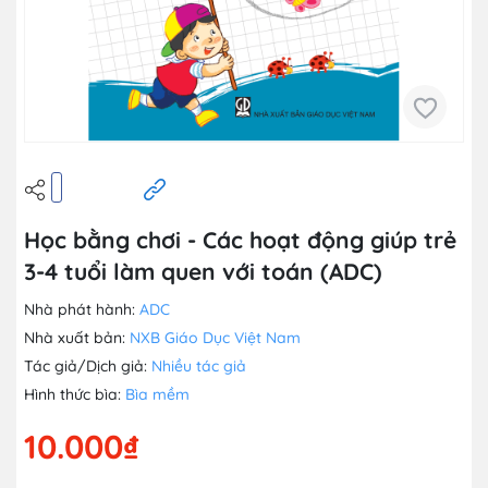
Học bằng chơi - Các hoạt động giúp trẻ
3-4 tuổi làm quen với toán (ADC)
Nhà phát hành:
ADC
Nhà xuất bản:
NXB Giáo Dục Việt Nam
Tác giả/Dịch giả:
Nhiều tác giả
Hình thức bìa:
Bìa mềm
10.000₫