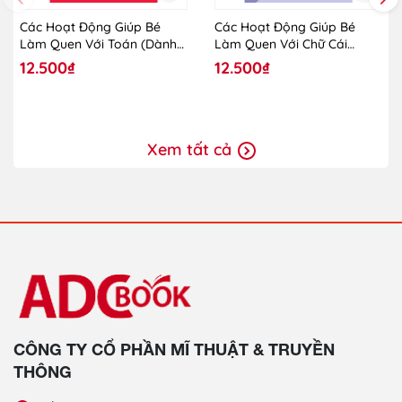
Các Hoạt Động Giúp Bé
Các Hoạt Động Giúp Bé
Làm Quen Với Toán (Dành
Làm Quen Với Chữ Cái
Cho Trẻ Lớp Mẫu Giáo
(Dành Cho Trẻ Lớp Mẫu
12.500₫
12.500₫
Ghép)
Giáo Ghép)
Xem tất cả
CÔNG TY CỔ PHẦN MĨ THUẬT & TRUYỀN
THÔNG