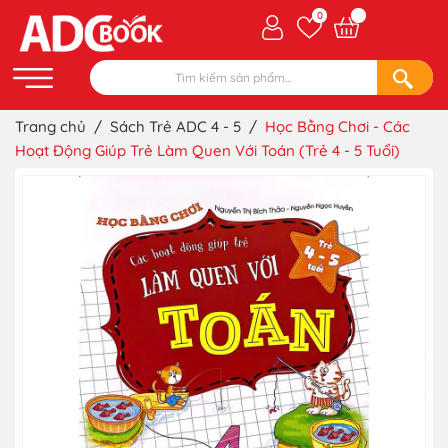
0
Trang chủ
/
Sách Trẻ ADC 4 - 5
/
Học Bằng Chơi - Các
Hoạt Động Giúp Trẻ Làm Quen Với Toán (Trẻ 4 - 5 Tuổi)