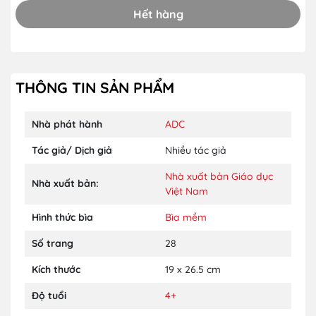
Hết hàng
THÔNG TIN SẢN PHẨM
Nhà phát hành
ADC
Tác giả/ Dịch giả
Nhiều tác giả
Nhà xuất bản Giáo dục
Nhà xuất bản:
Việt Nam
Hình thức bìa
Bìa mềm
Số trang
28
Kích thước
19 x 26.5 cm
Độ tuổi
4+