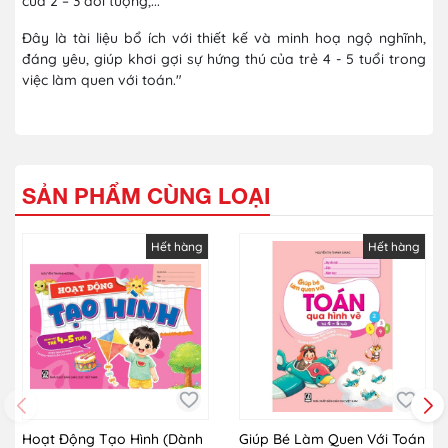
của 2 – 3 đối tượng,...
Đây là tài liệu bổ ích với thiết kế và minh hoạ ngộ nghĩnh,
đáng yêu, giúp khơi gợi sự hứng thú của trẻ 4 - 5 tuổi trong
việc làm quen với toán."
SẢN PHẨM CÙNG LOẠI
Hết hàng
Hết hàng
Hoạt Động Tạo Hình (Dành
Giúp Bé Làm Quen Với Toán