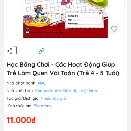
Học Bằng Chơi - Các Hoạt Động Giúp
Trẻ Làm Quen Với Toán (Trẻ 4 - 5 Tuổi)
Nhà phát hành:
ADC
Nhà xuất bản:
Nhà xuất bản Giáo dục Việt Nam
Tác giả/Dịch giả:
Nhiều tác giả
Hình thức bìa:
Bìa mềm
11.000₫