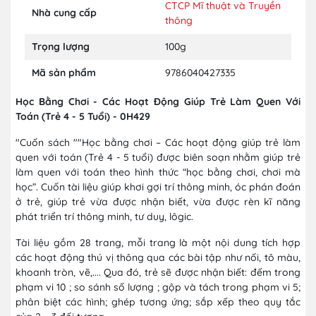
CTCP Mĩ thuật và Truyền
Nhà cung cấp
thông
Trọng lượng
100g
Mã sản phẩm
9786040427335
Học Bằng Chơi - Các Hoạt Động Giúp Trẻ Làm Quen Với
Toán (Trẻ 4 - 5 Tuổi) - 0H429
"Cuốn sách ""Học bằng chơi – Các hoạt động giúp trẻ làm
quen với toán (Trẻ 4 - 5 tuổi) được biên soạn nhằm giúp trẻ
làm quen với toán theo hình thức “học bằng chơi, chơi mà
học”. Cuốn tài liệu giúp khơi gợi trí thông minh, óc phán đoán
ở trẻ, giúp trẻ vừa được nhận biết, vừa được rèn kĩ năng
phát triển trí thông minh, tư duy, lôgic.
Tài liệu gồm 28 trang, mỗi trang là một nội dung tích hợp
các hoạt động thú vị thông qua các bài tập như nối, tô màu,
khoanh tròn, vẽ,.... Qua đó, trẻ sẽ được nhận biết: đếm trong
phạm vi 10 ; so sánh số lượng ; gộp và tách trong phạm vi 5;
phân biệt các hình; ghép tương ứng; sắp xếp theo quy tắc