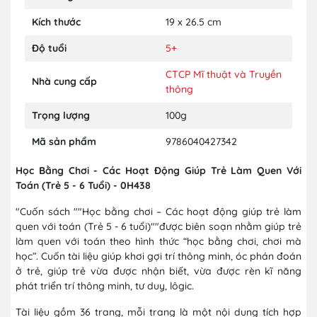
Kích thước
19 x 26.5 cm
Độ tuổi
5+
CTCP Mĩ thuật và Truyền
Nhà cung cấp
thông
Trọng lượng
100g
Mã sản phẩm
9786040427342
Học Bằng Chơi - Các Hoạt Động Giúp Trẻ Làm Quen Với
Toán (Trẻ 5 - 6 Tuổi) - 0H438
"Cuốn sách ""Học bằng chơi – Các hoạt động giúp trẻ làm
quen với toán (Trẻ 5 - 6 tuổi)""được biên soạn nhằm giúp trẻ
làm quen với toán theo hình thức “học bằng chơi, chơi mà
học”. Cuốn tài liệu giúp khơi gợi trí thông minh, óc phán đoán
ở trẻ, giúp trẻ vừa được nhận biết, vừa được rèn kĩ năng
phát triển trí thông minh, tư duy, lôgic.
Tài liệu gồm 36 trang, mỗi trang là một nội dung tích hợp