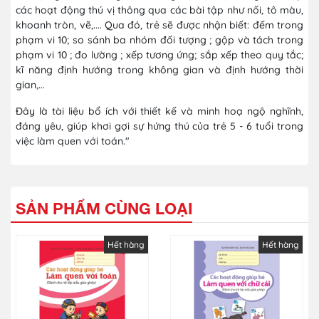
các hoạt động thú vị thông qua các bài tập như nối, tô màu,
khoanh tròn, vẽ,.... Qua đó, trẻ sẽ được nhận biết: đếm trong
phạm vi 10; so sánh ba nhóm đối tượng ; gộp và tách trong
phạm vi 10 ; đo lường ; xếp tương ứng; sắp xếp theo quy tắc;
kĩ năng định hướng trong không gian và định hướng thời
gian,...
Đây là tài liệu bổ ích với thiết kế và minh hoạ ngộ nghĩnh,
đáng yêu, giúp khơi gợi sự hứng thú của trẻ 5 - 6 tuổi trong
việc làm quen với toán."
SẢN PHẨM CÙNG LOẠI
Hết hàng
Hết hàng