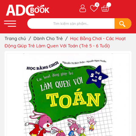
0
Trang chủ
/
Dành Cho Trẻ
/
Học Bằng Chơi - Các Hoạt
Động Giúp Trẻ Làm Quen Với Toán (Trẻ 5 - 6 Tuổi)