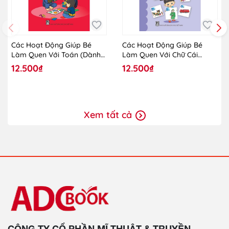
Các Hoạt Động Giúp Bé
Các Hoạt Động Giúp Bé
Làm Quen Với Toán (Dành
Làm Quen Với Chữ Cái
Cho Trẻ Lớp Mẫu Giáo
(Dành Cho Trẻ Lớp Mẫu
12.500₫
12.500₫
Ghép)
Giáo Ghép)
Xem tất cả
CÔNG TY CỔ PHẦN MĨ THUẬT & TRUYỀN