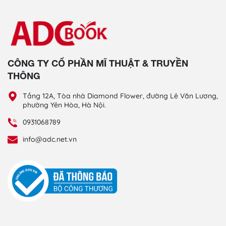
CÔNG TY CỔ PHẦN MĨ THUẬT & TRUYỀN
THÔNG
Tầng 12A, Tòa nhà Diamond Flower, đường Lê Văn Lương,
phường Yên Hòa, Hà Nội.
0931068789
info@adc.net.vn