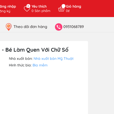
ăng nhập
Yêu thích
Giỏ hàng
0
0
Sản phẩm
0₫
ăng ký
Theo dõi đơn hàng
0931068789
 - Bé Làm Quen Với Chữ Số
Nhà xuất bản:
Nhà xuất bản Mỹ Thuật
Hình thức bìa:
Bìa mềm