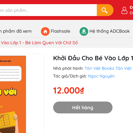
Đ
Đ
n phẩm đã xem
Flashsale
Hệ thống ADCBook
 Vào Lớp 1 - Bé Làm Quen Với Chữ Số
Khởi Đầu Cho Bé Vào Lớp 1
Nhà phát hành:
Tân Việt Books
Tân Việt
Tác giả/Dịch giả:
Ngọc Nguyên
12.000₫
Hết hàng