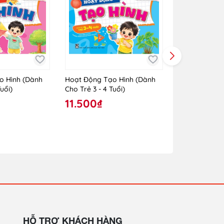
o Hình (Dành
Hoạt Động Tạo Hình (Dành
Hoạt Động Tạ
uổi)
Cho Trẻ 3 - 4 Tuổi)
Cho Trẻ 24 - 
11.500₫
10.000₫
HỖ TRỢ KHÁCH HÀNG