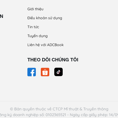
Giới thiệu
ỀN
Điều khoản sử dụng
Tin tức
Tuyển dụng
Liên hệ với ADCBook
THEO DÕI CHÚNG TÔI
© Bản quyền thuộc về CTCP Mĩ thuật & Truyền thông
ăng ký doanh nghiệp số: 0102365521 - Ngày cấp giấy phép: 14