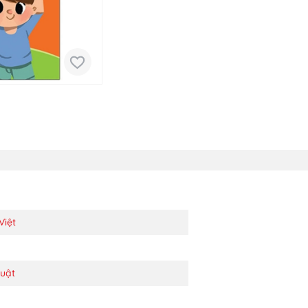
Việt
uật