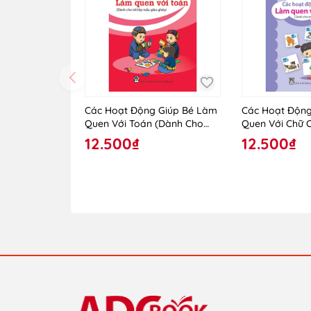
Các Hoạt Động Giúp Bé Làm
Các Hoạt Động
Quen Với Toán (Dành Cho
Quen Với Chữ 
Trẻ Lớp Mẫu Giáo Ghép)
Trẻ Lớp Mẫu G
12.500₫
12.500₫