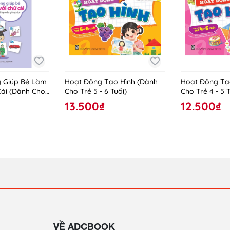
 Giúp Bé Làm
Hoạt Động Tạo Hình (Dành
Hoạt Động Tạ
Cái (Dành Cho
Cho Trẻ 5 - 6 Tuổi)
Cho Trẻ 4 - 5 T
iáo Ghép)
13.500₫
12.500₫
VỀ ADCBOOK