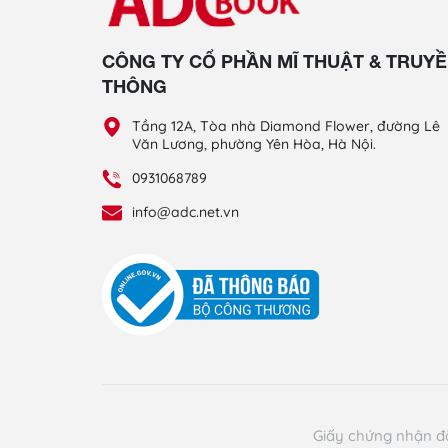
CÔNG TY CỔ PHẦN MĨ THUẬT & TRUY
THÔNG
Tầng 12A, Tòa nhà Diamond Flower, đường Lê
Văn Lương, phường Yên Hòa, Hà Nội.
0931068789
info@adc.net.vn
Giấy chứng nhận đ