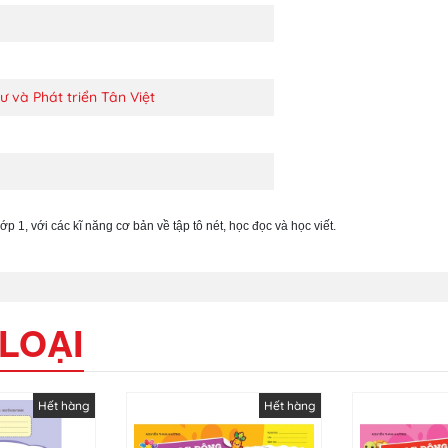
 và Phát triển Tân Việt
p 1, với các kĩ năng cơ bản về tập tô nét, học đọc và học viết.
LOẠI
Hết hàng
Hết hàng