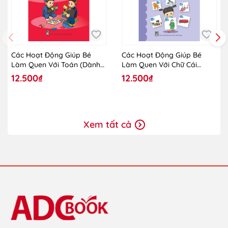
Các Hoạt Động Giúp Bé
Các Hoạt Động Giúp Bé
Làm Quen Với Toán (Dành
Làm Quen Với Chữ Cái
Cho Trẻ Lớp Mẫu Giáo
(Dành Cho Trẻ Lớp Mẫu
12.500₫
12.500₫
Ghép)
Giáo Ghép)
Xem tất cả