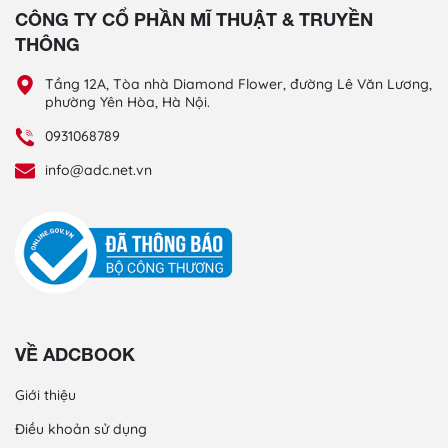
CÔNG TY CỔ PHẦN MĨ THUẬT & TRUYỀN
THÔNG
Tầng 12A, Tòa nhà Diamond Flower, đường Lê Văn Lương,
phường Yên Hòa, Hà Nội.
0931068789
info@adc.net.vn
VỀ ADCBOOK
Giới thiệu
Điều khoản sử dụng