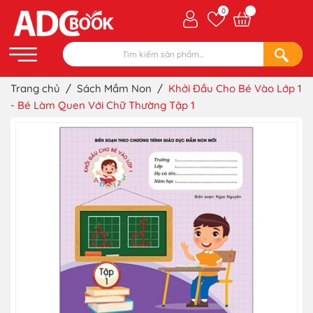
0
Trang chủ
/
Sách Mầm Non
/
Khởi Đầu Cho Bé Vào Lớp 1
- Bé Làm Quen Với Chữ Thường Tập 1