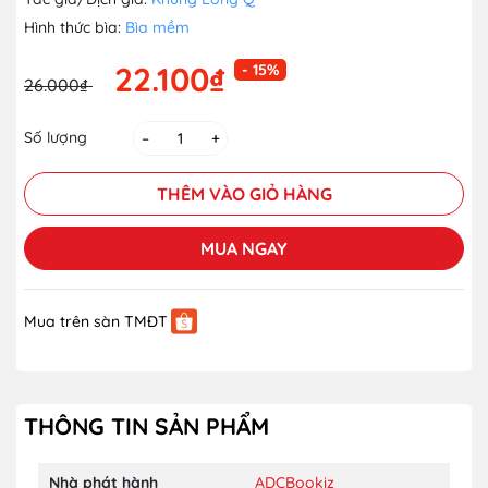
Hình thức bìa:
Bìa mềm
22.100₫
- 15%
26.000₫
Số lượng
–
+
THÊM VÀO GIỎ HÀNG
MUA NGAY
Mua trên sàn TMĐT
THÔNG TIN SẢN PHẨM
Nhà phát hành
ADCBookiz