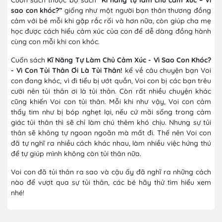
sao con khóc?”
giống như một người bạn thân thương đồng
cảm với bé mỗi khi gặp rắc rối và hơn nữa, còn giúp cha mẹ
học được cách hiểu cảm xúc của con để dễ dàng đồng hành
cùng con mỗi khi con khóc.
Cuốn sách
Kĩ Năng Tự Làm Chủ Cảm Xúc - Vì Sao Con Khóc?
- Vì Con Tủi Thân Ơi Là Tủi Thân!
kể về câu chuyện bạn Voi
con đang khóc, vì đi tiểu bị ướt quần, Voi con bị các bạn trêu
cười nên tủi thân ơi là tủi thân. Còn rất nhiều chuyện khác
cũng khiến Voi con tủi thân. Mỗi khi như vậy, Voi con cảm
thấy tim như bị bóp nghẹt lại, nếu cứ mãi sống trong cảm
giác tủi thân thì sẽ chỉ làm chú thêm khó chịu. Nhưng sự tủi
thân sẽ không tự ngoan ngoãn mà mất đi. Thế nên Voi con
đã tự nghĩ ra nhiều cách khác nhau, làm nhiều việc hứng thú
để tự giúp mình không còn tủi thân nữa.
Voi con đã tủi thân ra sao và cậu ấy đã nghĩ ra những cách
nào để vượt qua sự tủi thân, các bé hãy thử tìm hiểu xem
nhé!