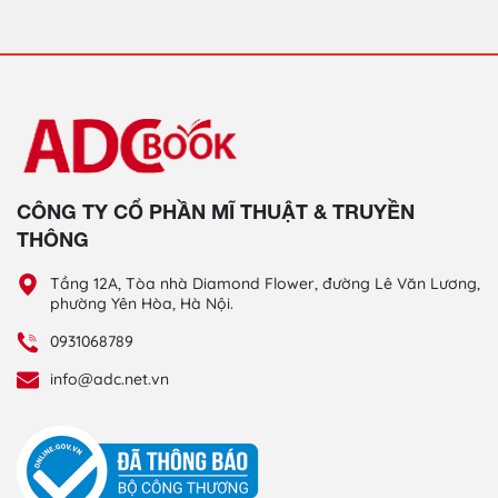
CÔNG TY CỔ PHẦN MĨ THUẬT & TRUYỀN
THÔNG
Tầng 12A, Tòa nhà Diamond Flower, đường Lê Văn Lương,
phường Yên Hòa, Hà Nội.
0931068789
info@adc.net.vn