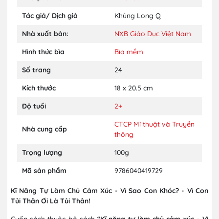
Tác giả/ Dịch giả
Khủng Long Q
Nhà xuất bản:
NXB Giáo Dục Việt Nam
Hình thức bìa
Bìa mềm
Số trang
24
Kích thước
18 x 20.5 cm
Độ tuổi
2+
CTCP Mĩ thuật và Truyền
Nhà cung cấp
thông
Trọng lượng
100g
Mã sản phẩm
9786040419729
Kĩ Năng Tự Làm Chủ Cảm Xúc - Vì Sao Con Khóc? - Vì Con
Tủi Thân Ơi Là Tủi Thân!
Cuốn sách thuộc bộ sách
“Kĩ năng tự làm chủ cảm xúc – Vì