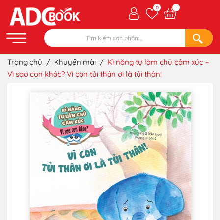
0
Trang chủ
/
Khuyến mãi
/
Kĩ năng tự làm chủ cảm xúc –
Vì sao con khóc? Vì con tủi thân ơi là tủi thân!