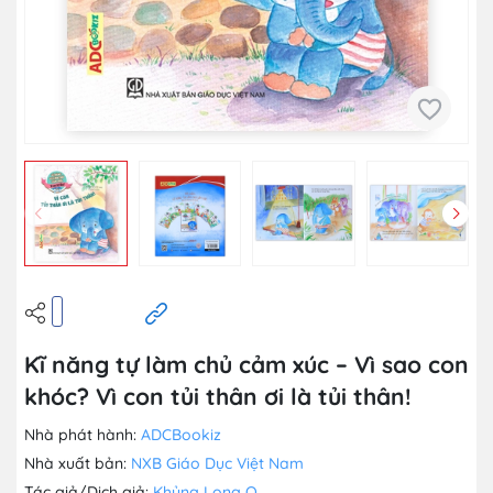
Kĩ năng tự làm chủ cảm xúc – Vì sao con
khóc? Vì con tủi thân ơi là tủi thân!
Nhà phát hành:
ADCBookiz
Nhà xuất bản:
NXB Giáo Dục Việt Nam
Tác giả/Dịch giả:
Khủng Long Q