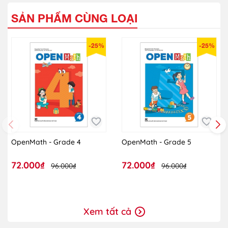
SẢN PHẨM CÙNG LOẠI
-25%
-25%
OpenMath - Grade 4
OpenMath - Grade 5
72.000₫
72.000₫
96.000₫
96.000₫
Xem tất cả