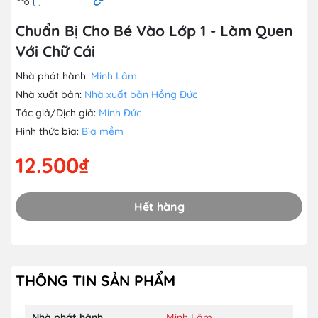
Chuẩn Bị Cho Bé Vào Lớp 1 - Làm Quen
Với Chữ Cái
Nhà phát hành:
Minh Lâm
Nhà xuất bản:
Nhà xuất bản Hồng Đức
Tác giả/Dịch giả:
Minh Đức
Hình thức bìa:
Bìa mềm
12.500₫
Hết hàng
THÔNG TIN SẢN PHẨM
Nhà phát hành
Minh Lâm