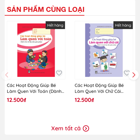
SẢN PHẨM CÙNG LOẠI
Hết hàng
Hết hàng
Các Hoạt Động Giúp Bé
Các Hoạt Động Giúp Bé
Làm Quen Với Toán (Dành
Làm Quen Với Chữ Cái
Cho Trẻ Lớp Mẫu Giáo
(Dành Cho Trẻ Lớp Mẫu
12.500₫
12.500₫
Ghép)
Giáo Ghép)
Xem tất cả