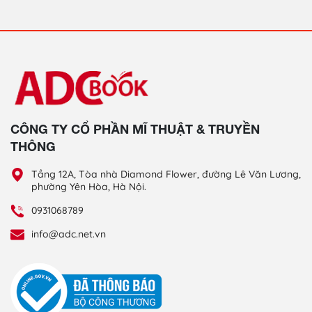
CÔNG TY CỔ PHẦN MĨ THUẬT & TRUYỀN
THÔNG
Tầng 12A, Tòa nhà Diamond Flower, đường Lê Văn Lương,
phường Yên Hòa, Hà Nội.
0931068789
info@adc.net.vn