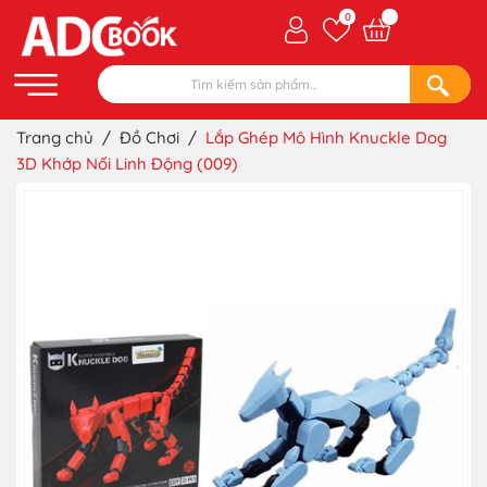
0
Trang chủ
/
Đồ Chơi
/
Lắp Ghép Mô Hình Knuckle Dog
3D Khớp Nối Linh Động (009)