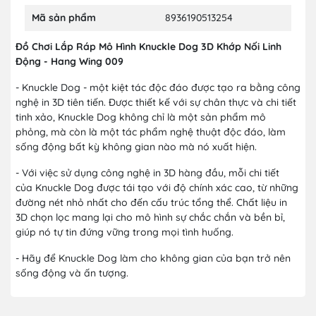
Mã sản phẩm
8936190513254
Đồ Chơi Lắp Ráp Mô Hình Knuckle Dog 3D Khớp Nối Linh
Động - Hang Wing 009
- Knuckle Dog - một kiệt tác độc đáo được tạo ra bằng công
nghệ in 3D tiên tiến. Được thiết kế với sự chân thực và chi tiết
tinh xảo, Knuckle Dog không chỉ là một sản phẩm mô
phỏng, mà còn là một tác phẩm nghệ thuật độc đáo, làm
sống động bất kỳ không gian nào mà nó xuất hiện.
- Với việc sử dụng công nghệ in 3D hàng đầu, mỗi chi tiết
của
Knuckle Dog
được tái tạo với độ chính xác cao, từ những
đường nét nhỏ nhất cho đến cấu trúc tổng thể. Chất liệu in
3D chọn lọc mang lại cho mô hình sự chắc chắn và bền bỉ,
giúp nó tự tin đứng vững trong mọi tình huống.
- Hãy để Knuckle Dog làm cho không gian của bạn trở nên
sống động và ấn tượng.