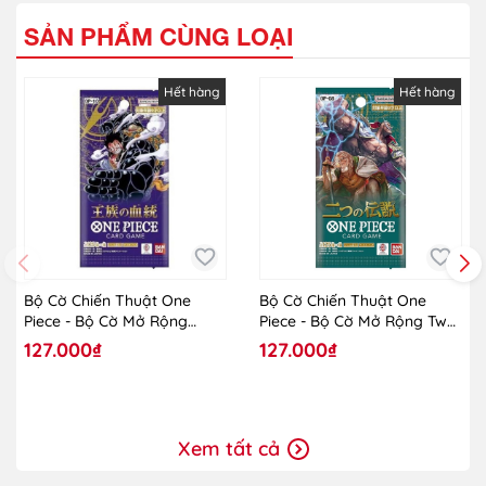
SẢN PHẨM CÙNG LOẠI
Hết hàng
Hết hàng
Bộ Cờ Chiến Thuật One
Bộ Cờ Chiến Thuật One
Piece - Bộ Cờ Mở Rộng
Piece - Bộ Cờ Mở Rộng Two
Royal Blood OP-10 - TCG -
Legends OP-08
127.000₫
127.000₫
One Piece - Vol.10
Xem tất cả