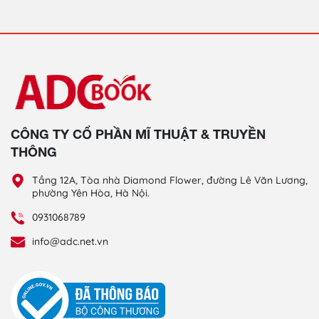
CÔNG TY CỔ PHẦN MĨ THUẬT & TRUYỀN
THÔNG
Tầng 12A, Tòa nhà Diamond Flower, đường Lê Văn Lương,
phường Yên Hòa, Hà Nội.
0931068789
info@adc.net.vn