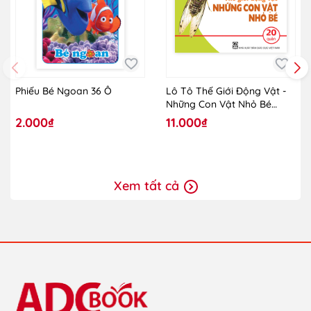
Phiếu Bé Ngoan 36 Ô
Lô Tô Thế Giới Động Vật -
Những Con Vật Nhỏ Bé
(2019)
2.000₫
11.000₫
Xem tất cả