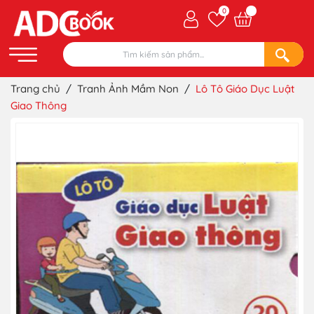
0
Trang chủ
/
Tranh Ảnh Mầm Non
/
Lô Tô Giáo Dục Luật
Giao Thông