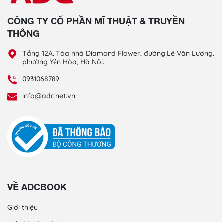
CÔNG TY CỔ PHẦN MĨ THUẬT & TRUYỀN
THÔNG
Tầng 12A, Tòa nhà Diamond Flower, đường Lê Văn Lương,
phường Yên Hòa, Hà Nội.
0931068789
info@adc.net.vn
VỀ ADCBOOK
Giới thiệu