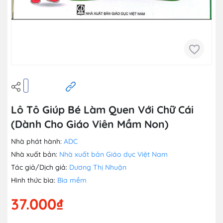
Lô Tô Giúp Bé Làm Quen Với Chữ Cái
(Dành Cho Giáo Viên Mầm Non)
Nhà phát hành:
ADC
Nhà xuất bản:
Nhà xuất bản Giáo dục Việt Nam
Tác giả/Dịch giả:
Dương Thị Nhuận
Hình thức bìa:
Bìa mềm
37.000₫