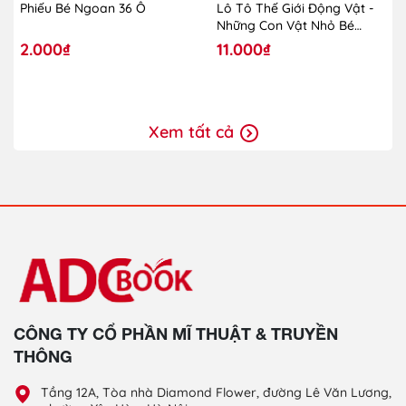
Phiếu Bé Ngoan 36 Ô
Lô Tô Thế Giới Động Vật -
Những Con Vật Nhỏ Bé
(2019)
2.000₫
11.000₫
Xem tất cả
CÔNG TY CỔ PHẦN MĨ THUẬT & TRUYỀN
THÔNG
Tầng 12A, Tòa nhà Diamond Flower, đường Lê Văn Lương,