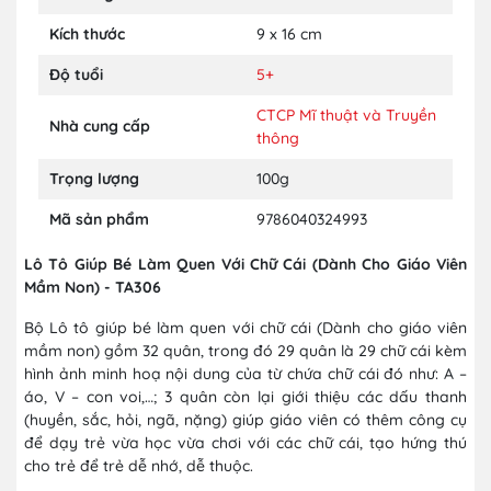
Kích thước
9 x 16 cm
Độ tuổi
5+
CTCP Mĩ thuật và Truyền
Nhà cung cấp
thông
Trọng lượng
100g
Mã sản phẩm
9786040324993
Lô Tô Giúp Bé Làm Quen Với Chữ Cái (Dành Cho Giáo Viên
Mầm Non) - TA306
Bộ Lô tô giúp bé làm quen với chữ cái (Dành cho giáo viên
mầm non) gồm 32 quân, trong đó 29 quân là 29 chữ cái kèm
hình ảnh minh hoạ nội dung của từ chứa chữ cái đó như: A –
áo, V – con voi,…; 3 quân còn lại giới thiệu các dấu thanh
(huyền, sắc, hỏi, ngã, nặng) giúp giáo viên có thêm công cụ
để dạy trẻ vừa học vừa chơi với các chữ cái, tạo hứng thú
cho trẻ để trẻ dễ nhớ, dễ thuộc.