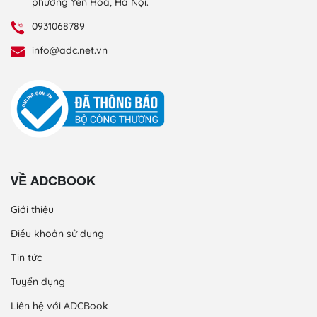
phường Yên Hòa, Hà Nội.
0931068789
info@adc.net.vn
VỀ ADCBOOK
Giới thiệu
Điều khoản sử dụng
Tin tức
Tuyển dụng
Liên hệ với ADCBook