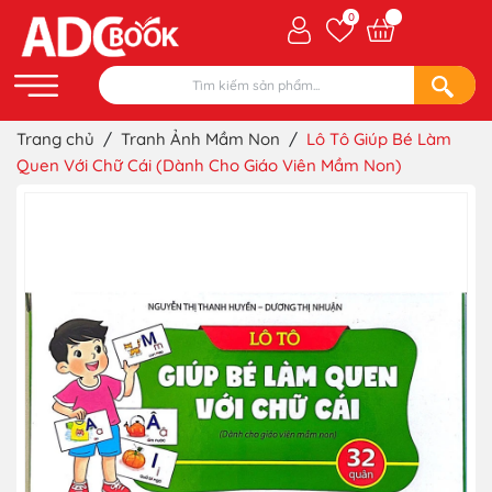
0
Trang chủ
/
Tranh Ảnh Mầm Non
/
Lô Tô Giúp Bé Làm
Quen Với Chữ Cái (Dành Cho Giáo Viên Mầm Non)