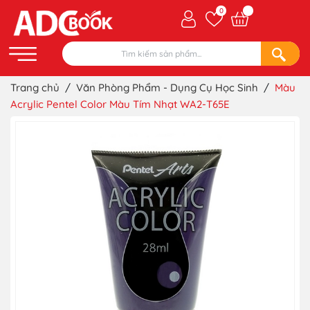
0
Trang chủ
/
Văn Phòng Phẩm - Dụng Cụ Học Sinh
/
Màu
Acrylic Pentel Color Màu Tím Nhạt WA2-T65E