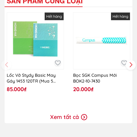
SẢN PHẨM CÙNG LOẠI
Hết hàng
Hết hàng
Lốc Vở Stydy Basic May
Bọc SGK Campus Mới
Gáy 1453 120TR (Mua 5
BOK2-10-7430
Tặng 1)
85.000₫
20.000₫
Xem tất cả