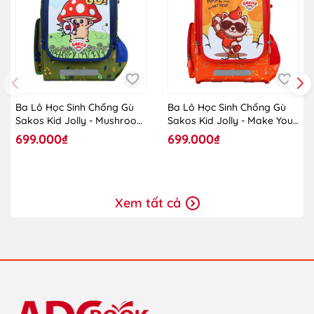
Ba Lô Học Sinh Chống Gù
Ba Lô Học Sinh Chống Gù
Sakos Kid Jolly - Mushroom
Sakos Kid Jolly - Make Your
Cute
Day Better
699.000₫
699.000₫
Xem tất cả