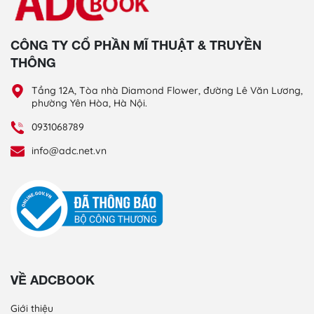
CÔNG TY CỔ PHẦN MĨ THUẬT & TRUYỀN
THÔNG
Tầng 12A, Tòa nhà Diamond Flower, đường Lê Văn Lương,
phường Yên Hòa, Hà Nội.
0931068789
info@adc.net.vn
VỀ ADCBOOK
Giới thiệu