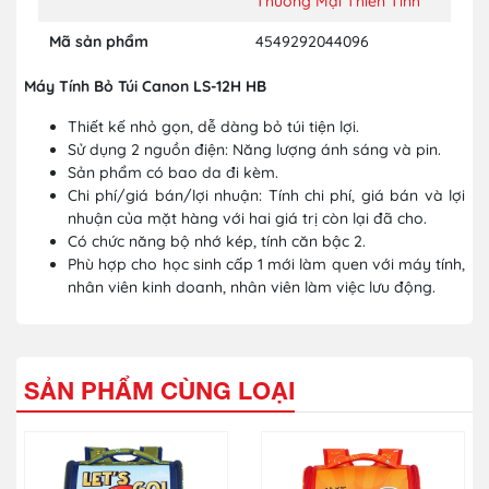
Thương Mại Thiên Tinh
Mã sản phẩm
4549292044096
Máy Tính Bỏ Túi Canon LS-12H HB
Thiết kế nhỏ gọn, dễ dàng bỏ túi tiện lợi.
Sử dụng 2 nguồn điện: Năng lượng ánh sáng và pin.
Sản phẩm có bao da đi kèm.
Chi phí/giá bán/lợi nhuận: Tính chi phí, giá bán và lợi
nhuận của mặt hàng với hai giá trị còn lại đã cho.
Có chức năng bộ nhớ kép, tính căn bậc 2.
Phù hợp cho học sinh cấp 1 mới làm quen với máy tính,
nhân viên kinh doanh, nhân viên làm việc lưu động.
SẢN PHẨM CÙNG LOẠI