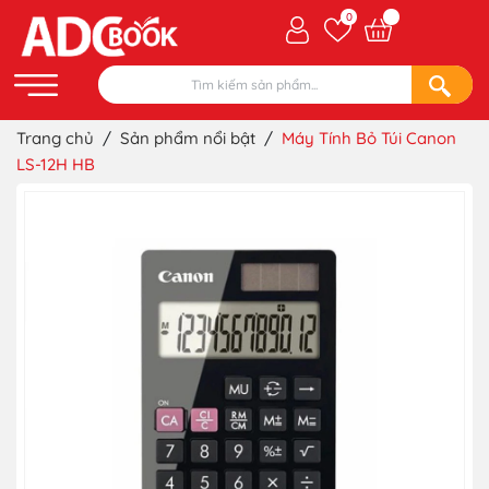
0
Trang chủ
/
Sản phẩm nổi bật
/
Máy Tính Bỏ Túi Canon
LS-12H HB