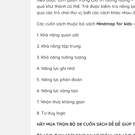
quá khứ thành có thể. Trẻ được kiểm tra năng lự
qua các trò chơi thú vị, biết các cách khác nhau đ
Các cuốn sách thuộc bộ sách
Mindmap for kids – 
1. Khả năng quan sát
2. Khả năng tập trung
3. Khả năng tưởng tượng
4. Năng lực ghi nhớ
5. Năng lực phán đoán
6. Năng lực sáng tạo
7. Nhận thức không gian
8. Tư duy logic
HÃY MUA TRỌN BỘ 08 CUỐN SÁCH ĐỂ ĐỂ GIÚP T