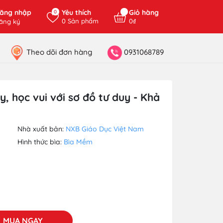
ăng nhập
Yêu thích
Giỏ hàng
0
0
Sản phẩm
0₫
ăng ký
Theo dõi đơn hàng
0931068789
y, học vui với sơ đồ tư duy - Khả
Nhà xuất bản:
NXB Giáo Dục Việt Nam
Hình thức bìa:
Bìa Mềm
MUA NGAY