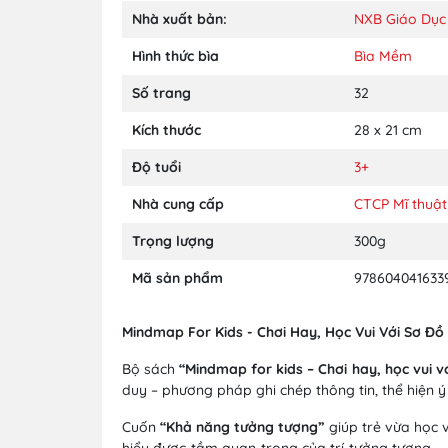
Nhà xuất bản:
NXB Giáo Dục
Hình thức bìa
Bìa Mềm
Số trang
32
Kích thước
28 x 21 cm
Độ tuổi
3+
Nhà cung cấp
CTCP Mĩ thuật
Trọng lượng
300g
Mã sản phẩm
978604041633
Mindmap For Kids - Chơi Hay, Học Vui Với Sơ Đ
Bộ sách
“Mindmap for kids – Chơi hay, học vui v
duy – phương pháp ghi chép thông tin, thể hiện 
Cuốn
“Khả năng tưởng tượng”
giúp trẻ vừa học v
hiểu được tầm quan trọng của trí tưởng tượng – 