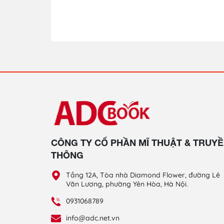
CÔNG TY CỔ PHẦN MĨ THUẬT & TRUY
THÔNG
Tầng 12A, Tòa nhà Diamond Flower, đường Lê
Văn Lương, phường Yên Hòa, Hà Nội.
0931068789
info@adc.net.vn