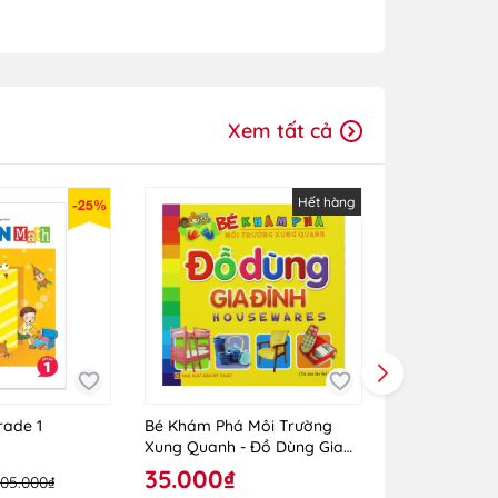
Xem tất cả
Hết hàng
-25%
rade 1
Bé Khám Phá Môi Trường
Bé Khám Phá
Xung Quanh - Đồ Dùng Gia
Xung Quanh -
Đình
Hoang Dã
35.000₫
35.000₫
105.000₫