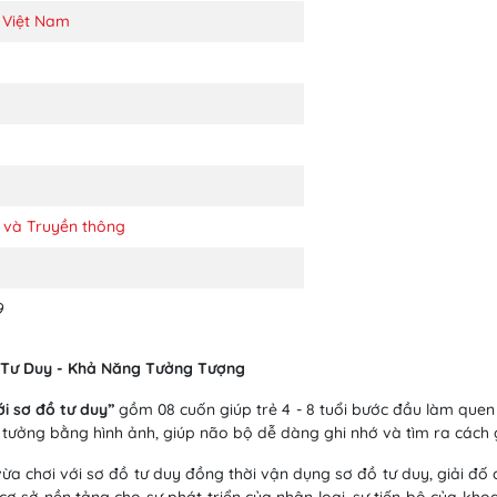
 Việt Nam
 và Truyền thông
9
ồ Tư Duy - Khả Năng Tưởng Tượng
ới sơ đồ tư duy”
gồm 08 cuốn giúp trẻ 4 - 8 tuổi bước đầu làm quen 
ý tưởng bằng hình ảnh, giúp não bộ dễ dàng ghi nhớ và tìm ra cách
ừa chơi với sơ đồ tư duy đồng thời vận dụng sơ đồ tư duy, giải đố 
cơ sở nền tảng cho sự phát triển của nhân loại, sự tiến bộ của kho