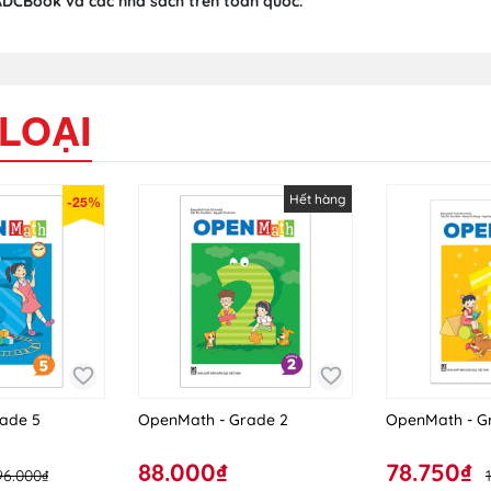
ADCBook và các nhà sách trên toàn quốc.
LOẠI
Hết hàng
-25%
ade 5
OpenMath - Grade 2
OpenMath - G
88.000₫
78.750₫
96.000₫