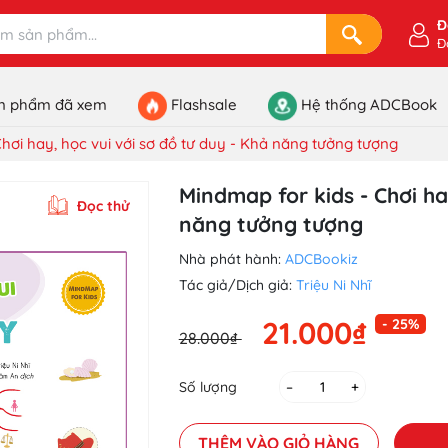
Đ
Đ
n phẩm đã xem
Flashsale
Hệ thống ADCBook
Chơi hay, học vui với sơ đồ tư duy - Khả năng tưởng tượng
Mindmap for kids - Chơi ha
Đọc thử
năng tưởng tượng
Nhà phát hành:
ADCBookiz
Tác giả/Dịch giả:
Triệu Ni Nhĩ
21.000₫
- 25%
28.000₫
Số lượng
–
+
THÊM VÀO GIỎ HÀNG