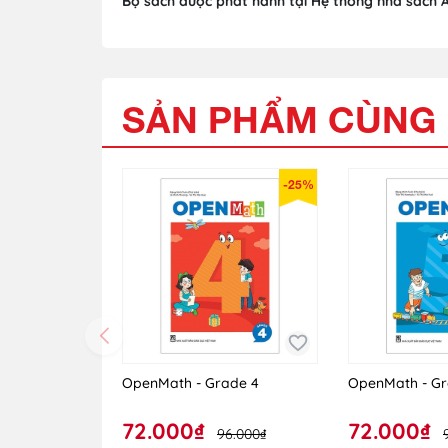
Bộ sách được phát hành tại Hệ thống nhà sách 
SẢN PHẨM CÙNG 
-25%
OpenMath - Grade 4
OpenMath - Gr
72.000₫
72.000₫
96.000₫