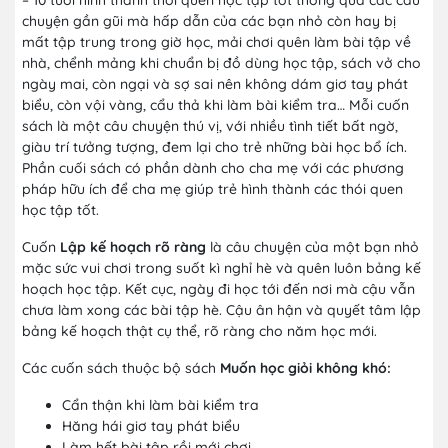
chuyện gần gũi mà hấp dẫn của các bạn nhỏ còn hay bị
mất tập trung trong giờ học, mải chơi quên làm bài tập về
nhà, chểnh mảng khi chuẩn bị đồ dùng học tập, sách vở cho
ngày mai, còn ngại và sợ sai nên không dám giơ tay phát
biểu, còn vội vàng, cẩu thả khi làm bài kiểm tra… Mỗi cuốn
sách là một câu chuyện thú vị, với nhiều tình tiết bất ngờ,
giàu trí tưởng tượng, đem lại cho trẻ những bài học bổ ích.
Phần cuối sách có phần dành cho cha mẹ với các phương
pháp hữu ích để cha mẹ giúp trẻ hình thành các thói quen
học tập tốt.
Cuốn
Lập kế hoạch rõ ràng
là câu chuyện của một bạn nhỏ
mặc sức vui chơi trong suốt kì nghỉ hè và quên luôn bảng kế
hoạch học tập. Kết cục, ngày đi học tới đến nơi mà cậu vẫn
chưa làm xong các bài tập hè. Cậu ân hận và quyết tâm lập
bảng kế hoạch thật cụ thể, rõ ràng cho năm học mới.
Các cuốn sách thuộc bộ sách
Muốn học giỏi không khó:
Cẩn thận khi làm bài kiểm tra
Hăng hái giơ tay phát biểu
Làm hết bài tập rồi mới chơi