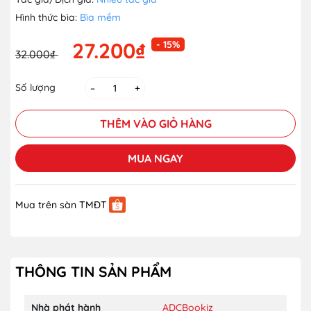
Hình thức bìa:
Bìa mềm
27.200₫
- 15%
32.000₫
Số lượng
–
+
THÊM VÀO GIỎ HÀNG
MUA NGAY
Mua trên sàn TMĐT
THÔNG TIN SẢN PHẨM
Nhà phát hành
ADCBookiz