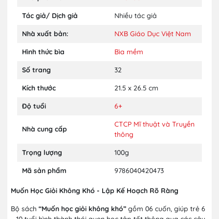
Tác giả/ Dịch giả
Nhiều tác giả
Nhà xuất bản:
NXB Giáo Dục Việt Nam
Hình thức bìa
Bìa mềm
Số trang
32
Kích thước
21.5 x 26.5 cm
Độ tuổi
6+
CTCP Mĩ thuật và Truyền
Nhà cung cấp
thông
Trọng lượng
100g
Mã sản phẩm
9786040420473
Muốn Học Giỏi Không Khó - Lập Kế Hoạch Rõ Ràng
Bộ sách
“Muốn học giỏi không khó”
gồm 06 cuốn, giúp trẻ 6
– 10 tuổi hình thành thói quen học tập tốt thông qua các câu