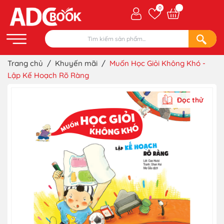
0
Trang chủ
/
Khuyến mãi
/
Muốn Học Giỏi Không Khó -
Lập Kế Hoạch Rõ Ràng
Đọc thử