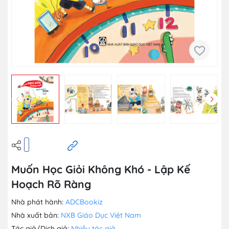
Muốn Học Giỏi Không Khó - Lập Kế
Hoạch Rõ Ràng
Nhà phát hành:
ADCBookiz
Nhà xuất bản:
NXB Giáo Dục Việt Nam
Tác giả/Dịch giả:
Nhiều tác giả