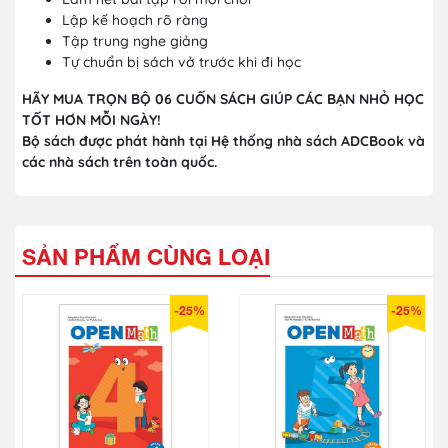
Lập kế hoạch rõ ràng
Tập trung nghe giảng
Tự chuẩn bị sách vở trước khi đi học
HÃY MUA TRỌN BỘ 06 CUỐN SÁCH GIÚP CÁC BẠN NHỎ HỌC
TỐT HƠN MỖI NGÀY!
Bộ sách được phát hành tại Hệ thống nhà sách ADCBook và
các nhà sách trên toàn quốc.
SẢN PHẨM CÙNG LOẠI
-25%
-25%