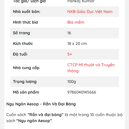
Tác giả/ Dịch giả
Pankaj Kumar
Nhà xuất bản:
NXB Giáo Dục Việt Nam
Hình thức bìa
Bìa mềm
Số trang
16
Kích thước
18 x 20 cm
Độ tuổi
5+
CTCP Mĩ thuật và Truyền
Nhà cung cấp
thông
Trọng lượng
100g
Mã sản phẩm
9786040145666
Ngụ Ngôn Aesop - Rắn Và Đại Bàng
Cuốn sách
“Rắn và đại bàng”
là một trong 10 cuốn thuộc bộ
sách
“Ngụ ngôn Aesop”
.