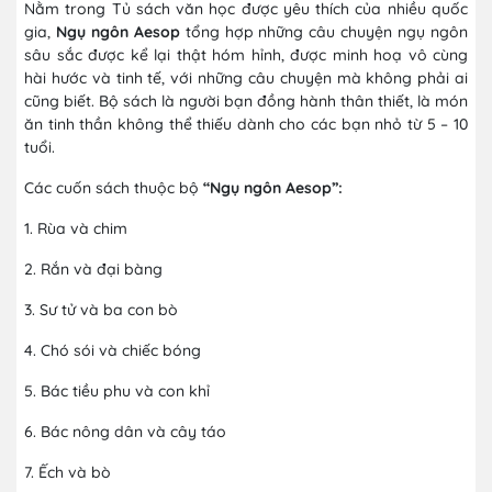
Nằm trong Tủ sách văn học được yêu thích của nhiều quốc
gia,
Ngụ ngôn Aesop
tổng hợp những câu chuyện ngụ ngôn
sâu sắc được kể lại thật hóm hỉnh, được minh hoạ vô cùng
hài hước và tinh tế, với những câu chuyện mà không phải ai
cũng biết. Bộ sách là người bạn đồng hành thân thiết, là món
ăn tinh thần không thể thiếu dành cho các bạn nhỏ từ 5 – 10
tuổi.
Các cuốn sách thuộc bộ
“Ngụ ngôn Aesop”:
1. Rùa và chim
2. Rắn và đại bàng
3. Sư tử và ba con bò
4. Chó sói và chiếc bóng
5. Bác tiều phu và con khỉ
6. Bác nông dân và cây táo
7. Ếch và bò