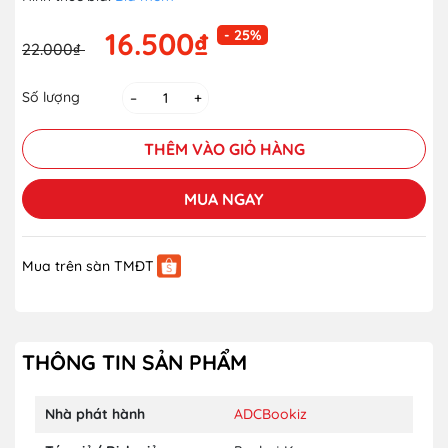
16.500₫
- 25%
22.000₫
Số lượng
–
+
THÊM VÀO GIỎ HÀNG
MUA NGAY
Mua trên sàn TMĐT
THÔNG TIN SẢN PHẨM
Nhà phát hành
ADCBookiz