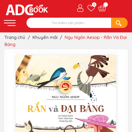
0
Trang chủ
/
Khuyến mãi
/
Ngụ Ngôn Aesop - Rắn Và Đại
Bàng