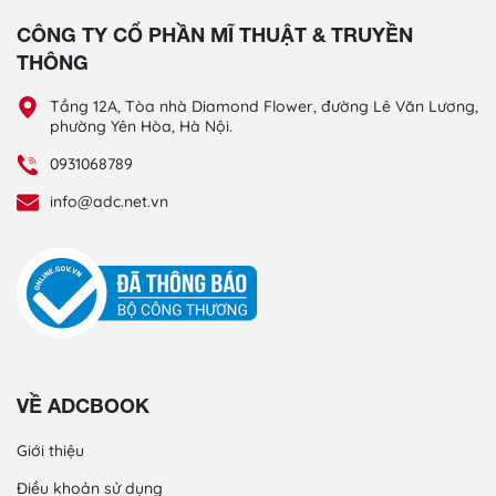
CÔNG TY CỔ PHẦN MĨ THUẬT & TRUYỀN
THÔNG
Tầng 12A, Tòa nhà Diamond Flower, đường Lê Văn Lương,
phường Yên Hòa, Hà Nội.
0931068789
info@adc.net.vn
VỀ ADCBOOK
Giới thiệu
Điều khoản sử dụng