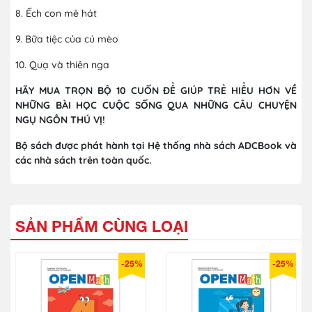
8. Ếch con mê hát
9. Bữa tiệc của cú mèo
10. Quạ và thiên nga
HÃY MUA TRỌN BỘ 10 CUỐN ĐỂ GIÚP TRẺ HIỂU HƠN VỀ
NHỮNG BÀI HỌC CUỘC SỐNG QUA NHỮNG CÂU CHUYỆN
NGỤ NGÔN THÚ VỊ!
Bộ sách được phát hành tại Hệ thống nhà sách ADCBook và
các nhà sách trên toàn quốc.
SẢN PHẨM CÙNG LOẠI
-25%
-25%