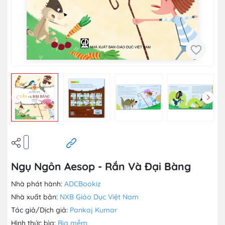
Ngụ Ngôn Aesop - Rắn Và Đại Bàng
Nhà phát hành:
ADCBookiz
Nhà xuất bản:
NXB Giáo Dục Việt Nam
Tác giả/Dịch giả:
Pankaj Kumar
Hình thức bìa:
Bìa mềm