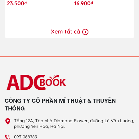
23.500₫
16.900₫
Xem tất cả
CÔNG TY CỔ PHẦN MĨ THUẬT & TRUYỀN
THÔNG
Tầng 12A, Tòa nhà Diamond Flower, đường Lê Văn Lương,
phường Yên Hòa, Hà Nội.
0931068789