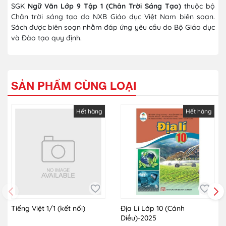
SGK
Ngữ Văn Lớp 9 Tập 1 (Chân Trời Sáng Tạo)
thuộc bộ
Chân trời sáng tạo do NXB Giáo dục Việt Nam biên soạn.
Sách được biên soạn nhằm đáp ứng yêu cầu do Bộ Giáo dục
và Đào tạo quy định.
SẢN PHẨM CÙNG LOẠI
Hết hàng
Hết hàng
Tiếng Việt 1/1 (kết nối)
Địa Lí Lớp 10 (Cánh
Diều)-2025