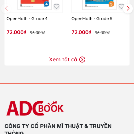
OpenMath - Grade 4
OpenMath - Grade 5
72.000₫
72.000₫
96.000₫
96.000₫
Xem tất cả
CÔNG TY CỔ PHẦN MĨ THUẬT & TRUYỀN
THÔNG