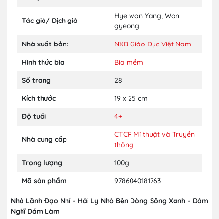
Hye won Yang
,
Won
Tác giả/ Dịch giả
gyeong
Nhà xuất bản:
NXB Giáo Dục Việt Nam
Hình thức bìa
Bìa mềm
Số trang
28
Kích thước
19 x 25 cm
Độ tuổi
4+
CTCP Mĩ thuật và Truyền
Nhà cung cấp
thông
Trọng lượng
100g
Mã sản phẩm
9786040181763
Nhà Lãnh Đạo Nhí - Hải Ly Nhỏ Bên Dòng Sông Xanh - Dám
Nghĩ Dám Làm