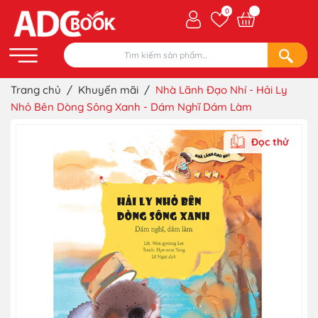
0
Trang chủ
/
Khuyến mãi
/
Nhà Lãnh Đạo Nhí - Hải Ly
Nhỏ Bên Dòng Sông Xanh - Dám Nghĩ Dám Làm
Đọc thử