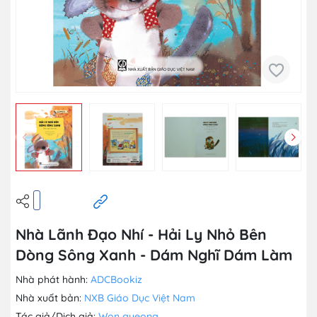
Nhà Lãnh Đạo Nhí - Hải Ly Nhỏ Bên
Dòng Sông Xanh - Dám Nghĩ Dám Làm
Nhà phát hành:
ADCBookiz
Nhà xuất bản:
NXB Giáo Dục Việt Nam
Tác giả/Dịch giả:
Won gyeong