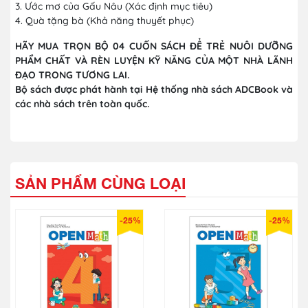
3. Ước mơ của Gấu Nâu (Xác định mục tiêu)
4. Quà tặng bà (Khả năng thuyết phục)
HÃY MUA TRỌN BỘ 04 CUỐN SÁCH ĐỂ TRẺ NUÔI DƯỠNG
PHẨM CHẤT VÀ RÈN LUYỆN KỸ NĂNG CỦA MỘT NHÀ LÃNH
ĐẠO TRONG TƯƠNG LAI.
Bộ sách được phát hành tại Hệ thống nhà sách ADCBook và
các nhà sách trên toàn quốc.
SẢN PHẨM CÙNG LOẠI
-25%
-25%