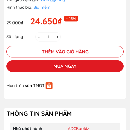
Hình thức bìa:
Bìa mềm
24.650₫
- 15%
29.000₫
Số lượng
–
+
THÊM VÀO GIỎ HÀNG
MUA NGAY
Mua trên sàn TMĐT
THÔNG TIN SẢN PHẨM
Nhà phát hành
ADCBookiz