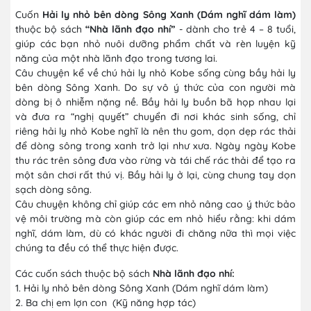
Cuốn
Hải ly nhỏ bên dòng Sông Xanh (Dám nghĩ dám làm)
thuộc bộ sách
“Nhà lãnh đạo nhí”
- dành cho trẻ 4 – 8 tuổi,
giúp các bạn nhỏ nuôi dưỡng phẩm chất và rèn luyện kỹ
năng của một nhà lãnh đạo trong tương lai.
Câu chuyện kể về chú hải ly nhỏ Kobe sống cùng bầy hải ly
bên dòng Sông Xanh. Do sự vô ý thức của con người mà
dòng bị ô nhiễm nặng nề. Bầy hải ly buồn bã họp nhau lại
và đưa ra “nghị quyết” chuyển đi nơi khác sinh sống, chỉ
riêng hải ly nhỏ Kobe nghĩ là nên thu gom, dọn dẹp rác thải
để dòng sông trong xanh trở lại như xưa. Ngày ngày Kobe
thu rác trên sông đưa vào rừng và tái chế rác thải để tạo ra
một sân chơi rất thú vị. Bầy hải ly ở lại, cùng chung tay dọn
sạch dòng sông.
Câu chuyện không chỉ giúp các em nhỏ nâng cao ý thức bảo
vệ môi trường mà còn giúp các em nhỏ hiểu rằng: khi dám
nghĩ, dám làm, dù có khác người đi chăng nữa thì mọi việc
chúng ta đều có thể thực hiện được.
Các cuốn sách thuộc bộ sách
Nhà lãnh đạo nhí:
1. Hải ly nhỏ bên dòng Sông Xanh (Dám nghĩ dám làm)
2. Ba chị em lợn con (Kỹ năng hợp tác)