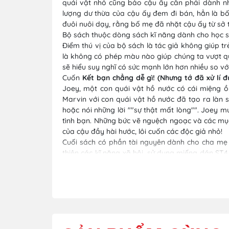
quái vật nhỏ cũng bảo cậu ấy cần phải dành nhi
lượng dư thừa của cậu ấy đem đi bán, hẳn là bố 
đuôi nuôi dạy, rằng bố mẹ đã nhặt cậu ấy từ sở t
Bộ sách thuộc dòng sách kĩ năng dành cho học si
Điểm thú vị của bộ sách là tác giả không giúp tr
là không có phép màu nào giúp chúng ta vượt qua
sẽ hiểu suy nghĩ có sức mạnh lớn hơn nhiều so vớ
Cuốn
Kết bạn chẳng dễ gì! (Nhưng tớ đã xử lí đư
Joey, một con quái vật hồ nước có cái miệng ồn
Marvin với con quái vật hồ nước đã tạo ra làn
hoặc nói những lời ""sự thật mất lòng"". Joey 
tình bạn. Những bức vẽ nguệch ngoạc và các mục 
của cậu đầy hài hước, lôi cuốn các độc giả nhỏ!
Cuối sách có phần tài nguyên dành cho cha mẹ 
thiện các kĩ năng xã hội, sử dụng miếng dán ST4
bình tĩnh. Ngoài ra các mẹo máy quay, cách khen n
Các cuốn sách thuộc bộ sách
Nhật kí đi học của 
1. Đứng thuyết trình run ghê! (Nhưng tớ đã chiến
2. Nghiện thiết bị điện tử (Nhưng tớ đã "cai" đượ
3. Kết bạn chẳng dễ gì! (Nhưng tớ đã xử lí được tốt
4. Tập trung sao khó thế! (Nhưng tớ đã nỗ lực hết