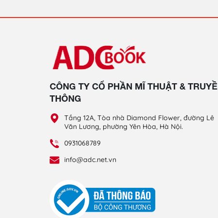
CÔNG TY CỔ PHẦN MĨ THUẬT & TRUY
THÔNG
Tầng 12A, Tòa nhà Diamond Flower, đường Lê
Văn Lương, phường Yên Hòa, Hà Nội.
0931068789
info@adc.net.vn