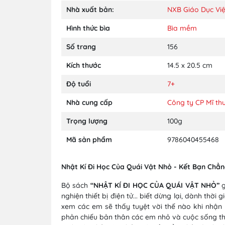
Nhà xuất bản:
NXB Giáo Dục Vi
Hình thức bìa
Bìa mềm
Số trang
156
Kích thước
14.5 x 20.5 cm
Độ tuổi
7+
Nhà cung cấp
Công ty CP Mĩ th
Trọng lượng
100g
Mã sản phẩm
9786040455468
Nhật Kí Đi Học Của Quái Vật Nhỏ - Kết Bạn Chẳng
Bộ sách
“NHẬT KÍ ĐI HỌC CỦA QUÁI VẬT NHỎ”
g
nghiện thiết bị điện tử... biết dừng lại, dành thờ
xem các em sẽ thấy tuyệt vời thế nào khi nhận
phản chiếu bản thân các em nhỏ và cuộc sống th