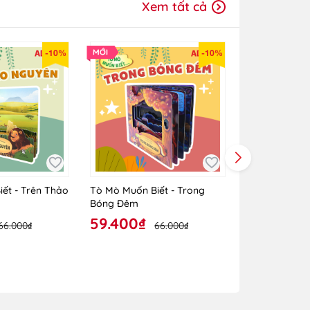
Xem tất cả
G CUỘC SỐNG.
-10%
-10%
ết - Trên Thảo
Tò Mò Muốn Biết - Trong
Tò Mò Muốn B
Bóng Đêm
Cây
59.400₫
59.400₫
66.000₫
66.000₫