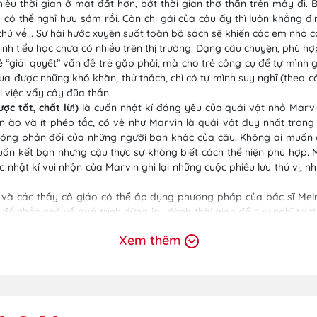
ều thời gian ở mặt đất hơn, bớt thời gian thơ thẩn trên mây đi. 
có thể nghỉ hưu sớm rồi. Còn chị gái của cậu ấy thì luôn khẳng đ
hú về... Sự hài hước xuyên suốt toàn bộ sách sẽ khiến các em nhỏ c
nh tiểu học chưa có nhiều trên thị trường. Dạng câu chuyện, phù h
ẻ “giải quyết” vấn đề trẻ gặp phải, mà cho trẻ công cụ để tự mình g
 được những khó khăn, thử thách, chỉ có tự mình suy nghĩ (theo cá
i việc vẩy cây đũa thần.
ợc tốt, chất lừ!)
là cuốn nhật kí đáng yêu của quái vật nhỏ Marv
 ào và ít phép tắc, có vẻ như Marvin là quái vật duy nhất trong
 sóng phản đối của những người bạn khác của cậu. Không ai muốn 
muốn kết bạn nhưng cậu thực sự không biết cách thể hiện phù hợp. 
nhật kí vui nhộn của Marvin ghi lại những cuộc phiêu lưu thú vị,
và các thầy cô giáo có thể áp dụng phương pháp của bác sĩ Melme
 để nhắc nhớ về quá trình dừng lại, dành thời gian để suy nghĩ trư
gợi, khích lệ trẻ... cũng rất hữu ích để cha mẹ, thầy cô hướng dẫn t
Xem thêm
quái vật nhỏ:
 thắng, ngầu chưa?)
c, thành công mĩ mãn)
, chất lừ!)
 sức, cực ngầu!)