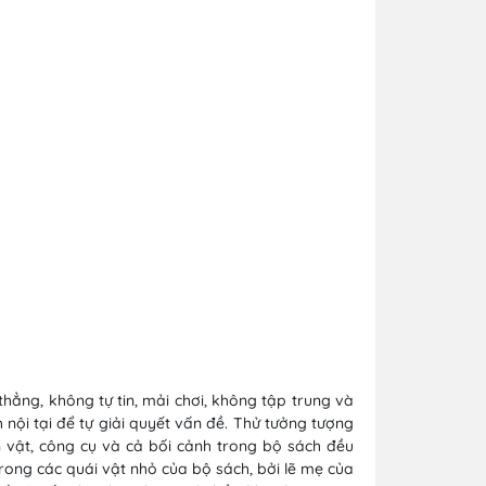
hẳng, không tự tin, mải chơi, không tập trung và
nh nội tại để tự giải quyết vấn đề. Thử tưởng tượng
 vật, công cụ và cả bối cảnh trong bộ sách đều
ong các quái vật nhỏ của bộ sách, bởi lẽ mẹ của