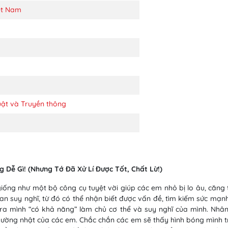
ệt Nam
uật và Truyền thông
 Dễ Gì! (Nhưng Tớ Đã Xử Lí Được Tốt, Chất Lừ!)
iống như một bộ công cụ tuyệt vời giúp các em nhỏ bị lo âu, căng t
i gian suy nghĩ, từ đó có thể nhận biết được vấn đề, tìm kiếm sức mạ
 ra mình “có khả năng” làm chủ cơ thể và suy nghĩ của mình. Nhân
ường nhật của các em. Chắc chắn các em sẽ thấy hình bóng mình tr