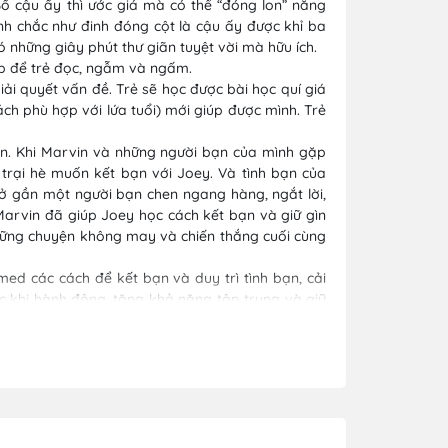
Bố cậu ấy thì ước giá mà có thể “đóng lon” năng
ịnh chắc như đinh đóng cột là cậu ấy được khỉ ba
ó những giây phút thư giãn tuyệt vời mà hữu ích.
ợp để trẻ đọc, ngẫm và ngấm.
iải quyết vấn đề. Trẻ sẽ học được bài học quí giá
ch phù hợp với lứa tuổi) mới giúp được mình. Trẻ
in. Khi Marvin và những người bạn của mình gặp
 trại hè muốn kết bạn với Joey. Và tình bạn của
ở gần một người bạn chen ngang hàng, ngắt lời,
Marvin đã giúp Joey học cách kết bạn và giữ gìn
 những chuyện không may và chiến thắng cuối cùng
d các cách để kết bạn và duy trì tình bạn, cải
ớc khi hành động, tăng khả năng tập trung và giữ
rẻ.