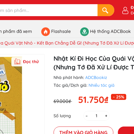
Đ
Đ
n phẩm đã xem
Flashsale
Hệ thống ADCBook
ủa Quái Vật Nhỏ - Kết Bạn Chẳng Dễ Gì! (Nhưng Tớ Đã Xử Lí Được
Nhật Kí Đi Học Của Quái V
Đọc thử
(Nhưng Tớ Đã Xử Lí Được T
Nhà phát hành:
ADCBookiz
Tác giả/Dịch giả:
Nhiều tác giả
51.750₫
- 25%
69.000₫
Số lượng
–
+
THÊM VÀO GIỎ HÀNG