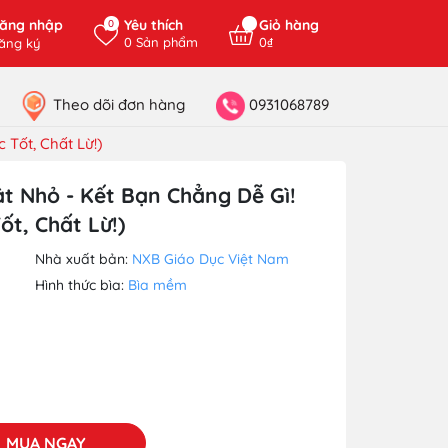
ăng nhập
Yêu thích
Giỏ hàng
0
0
Sản phẩm
0₫
ăng ký
Theo dõi đơn hàng
0931068789
 Tốt, Chất Lừ!)
ật Nhỏ - Kết Bạn Chẳng Dễ Gì!
ốt, Chất Lừ!)
Nhà xuất bản:
NXB Giáo Dục Việt Nam
Hình thức bìa:
Bìa mềm
MUA NGAY