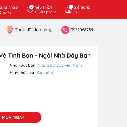
ăng nhập
Yêu thích
Giỏ hàng
0
0
Sản phẩm
0₫
ăng ký
Theo dõi đơn hàng
0931068789
ề Tình Bạn - Ngôi Nhà Đầy Bạn
Nhà xuất bản:
NXB Giáo Dục Việt Nam
Hình thức bìa:
Bìa mềm
MUA NGAY