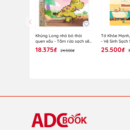
Khủng Long nhỏ bỏ thói
Tớ Khỏe Mạnh,
quen xấu - Tắm rửa sạch sẽ
- Vệ Sinh Sạch 
nào!
18.375₫
25.500₫
24.500₫