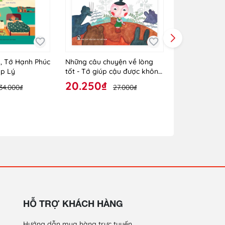
, Tớ Hạnh Phúc
Những câu chuyện về lòng
Những câu ch
ợp Lý
tốt - Tớ giúp cậu được không
tốt - Hoa nở 
(ADC)
(ADC)
20.250₫
20.250₫
34.000₫
27.000₫
HỖ TRỢ KHÁCH HÀNG
Hướng dẫn mua hàng trực tuyến