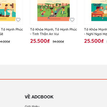
 Tớ Hạnh Phúc
Tớ Khỏe Mạnh, Tớ Hạnh Phúc
Tớ Khỏe Mạnh
Sẽ
- Tinh Thần An Vui
- Nghỉ Ngơi H
25.500₫
25.500₫
34.000₫
34.000₫
VỀ ADCBOOK
Giới thiệu