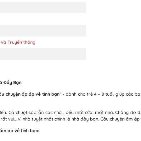
 và Truyền thông
2
hà Đầy Bạn
u chuyện ấp áp về tình bạn” -
dành cho trẻ 4 – 8 tuổi, giúp các b
ến. Cả chuột sóc lẫn cóc nhỏ… đều mất cửa, mất nhà. Chẳng do dự
i rất vui… vì nhà tuyệt nhất chính là nhà đầy bạn. Câu chuyện ấm áp
ấm áp về tình bạn: