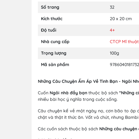
Số trang
32
Kích thước
20 x 20 cm
Độ tuổi
4+
Nhà cung cấp
CTCP Mĩ thuật
Trọng lượng
100g
Mã sản phẩm
978604018173
Những Câu Chuyện Ấm Áp Về Tình Bạn - Ngôi N
Cuốn
Ngôi nhà đầy bạn
thuộc bộ sách
“Những câ
nhiều bài học ý nghĩa trong cuộc sống.
Câu chuyện kể về một ngày nọ, cơn bão to ập đ
chật và thật ít thức ăn. Vất vả chút, nhưng Bamb
Các cuốn sách thuộc bộ sách
Những câu chuyện 