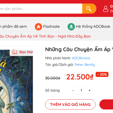
Đ
Đ
n phẩm đã xem
Flashsale
Hệ thống ADCBook
âu Chuyện Ấm Áp Về Tình Bạn - Ngôi Nhà Đầy Bạn
Những Câu Chuyện Ấm Áp V
Đọc thử
Nhà phát hành:
ADCBookiz
Tác giả/Dịch giả:
Peter Bently
22.500₫
- 25%
30.000₫
Số lượng
–
+
THÊM VÀO GIỎ HÀNG