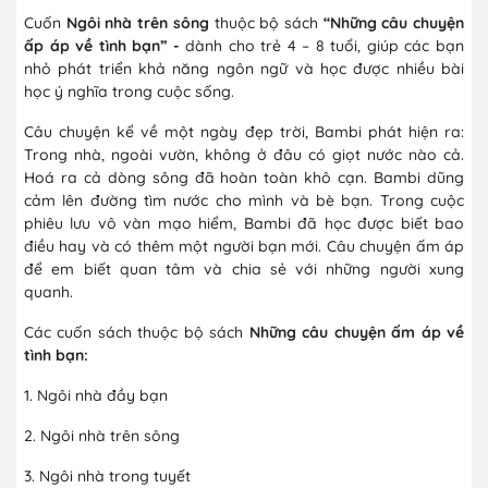
Cuốn
Ngôi nhà trên sông
thuộc bộ sách
“Những câu chuyện
ấp áp về tình bạn” -
dành cho trẻ 4 – 8 tuổi, giúp các bạn
nhỏ phát triển khả năng ngôn ngữ và học được nhiều bài
học ý nghĩa trong cuộc sống.
Câu chuyện kể về một ngày đẹp trời, Bambi phát hiện ra:
Trong nhà, ngoài vườn, không ở đâu có giọt nước nào cả.
Hoá ra cả dòng sông đã hoàn toàn khô cạn. Bambi dũng
cảm lên đường tìm nước cho mình và bè bạn. Trong cuộc
phiêu lưu vô vàn mạo hiểm, Bambi đã học được biết bao
điều hay và có thêm một người bạn mới. Câu chuyện ấm áp
để em biết quan tâm và chia sẻ với những người xung
quanh.
Các cuốn sách thuộc bộ sách
Những câu chuyện ấm áp về
tình bạn:
1. Ngôi nhà đầy bạn
2. Ngôi nhà trên sông
3. Ngôi nhà trong tuyết