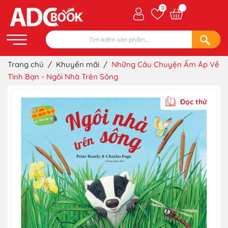
0
Trang chủ
/
Khuyến mãi
/
Những Câu Chuyện Ấm Áp Về
Tình Bạn - Ngôi Nhà Trên Sông
Đọc thử