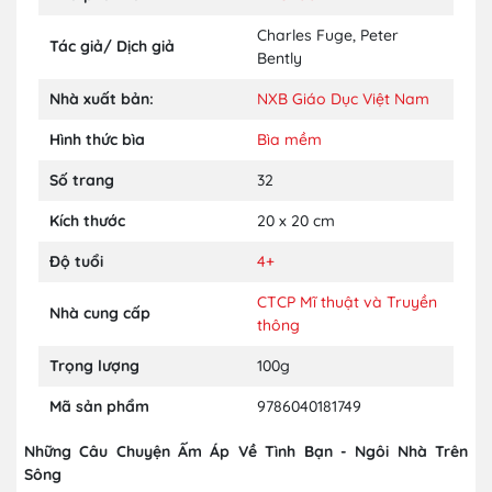
Charles Fuge
,
Peter
Tác giả/ Dịch giả
Bently
Nhà xuất bản:
NXB Giáo Dục Việt Nam
Hình thức bìa
Bìa mềm
Số trang
32
Kích thước
20 x 20 cm
Độ tuổi
4+
CTCP Mĩ thuật và Truyền
Nhà cung cấp
thông
Trọng lượng
100g
Mã sản phẩm
9786040181749
Những Câu Chuyện Ấm Áp Về Tình Bạn - Ngôi Nhà Trên
Sông