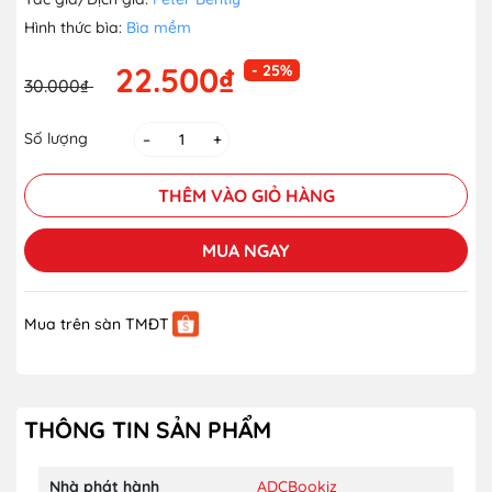
Hình thức bìa:
Bìa mềm
22.500₫
- 25%
30.000₫
Số lượng
–
+
THÊM VÀO GIỎ HÀNG
MUA NGAY
Mua trên sàn TMĐT
THÔNG TIN SẢN PHẨM
Nhà phát hành
ADCBookiz