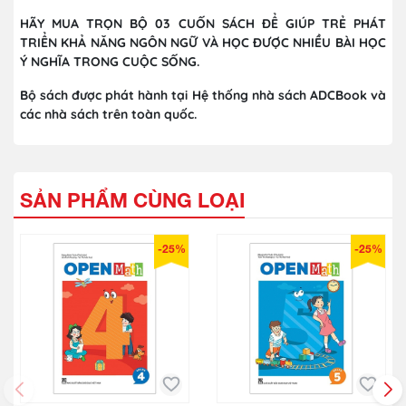
HÃY MUA TRỌN BỘ 03 CUỐN SÁCH ĐỂ GIÚP TRẺ PHÁT
TRIỂN KHẢ NĂNG NGÔN NGỮ VÀ HỌC ĐƯỢC NHIỀU BÀI HỌC
Ý NGHĨA TRONG CUỘC SỐNG.
Bộ sách được phát hành tại Hệ thống nhà sách ADCBook và
các nhà sách trên toàn quốc.
SẢN PHẨM CÙNG LOẠI
-25%
-25%