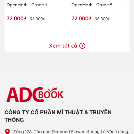
OpenMath - Grade 4
OpenMath - Grade 5
72.000₫
72.000₫
96.000₫
96.000₫
Xem tất cả
CÔNG TY CỔ PHẦN MĨ THUẬT & TRUYỀN
THÔNG
Tầng 12A, Tòa nhà Diamond Flower, đường Lê Văn Lương,