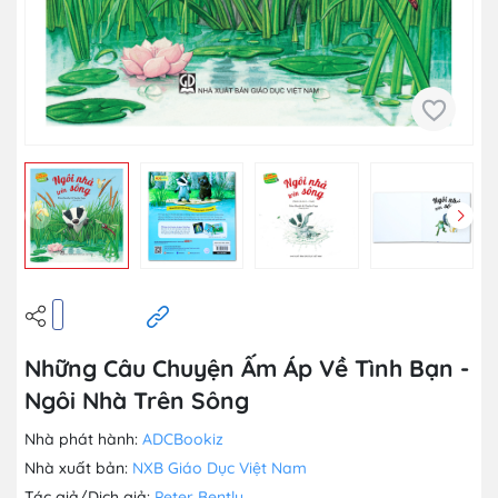
Những Câu Chuyện Ấm Áp Về Tình Bạn -
Ngôi Nhà Trên Sông
Nhà phát hành:
ADCBookiz
Nhà xuất bản:
NXB Giáo Dục Việt Nam
Tác giả/Dịch giả:
Peter Bently