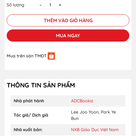
Số lượng
–
+
THÊM VÀO GIỎ HÀNG
MUA NGAY
Mua trên sàn TMĐT
THÔNG TIN SẢN PHẨM
Nhà phát hành
ADCBookiz
Lee Joo Yoon
,
Park Ye
Tác giả/ Dịch giả
Bun
Nhà xuất bản:
NXB Giáo Dục Việt Nam