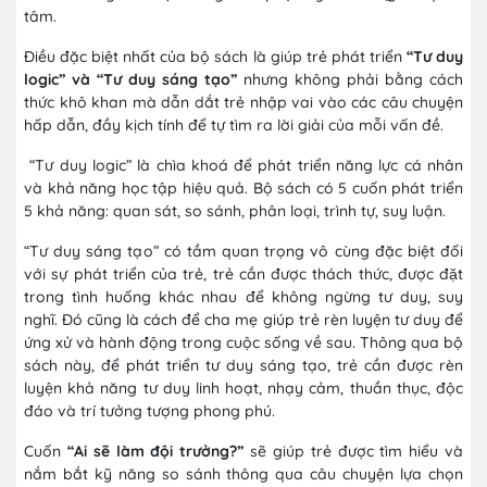
tâm.
Điều đặc biệt nhất của bộ sách là giúp trẻ phát triển
“Tư duy
logic” và “Tư duy sáng tạo”
nhưng không phải bằng cách
thức khô khan mà dẫn dắt trẻ nhập vai vào các câu chuyện
hấp dẫn, đầy kịch tính để tự tìm ra lời giải của mỗi vấn đề.
“Tư duy logic” là chìa khoá để phát triển năng lực cá nhân
và khả năng học tập hiệu quả. Bộ sách có 5 cuốn phát triển
5 khả năng: quan sát, so sánh, phân loại, trình tự, suy luận.
“Tư duy sáng tạo” có tầm quan trọng vô cùng đặc biệt đối
với sự phát triển của trẻ, trẻ cần được thách thức, được đặt
trong tình huống khác nhau để không ngừng tư duy, suy
nghĩ. Đó cũng là cách để cha mẹ giúp trẻ rèn luyện tư duy để
ứng xử và hành động trong cuộc sống về sau. Thông qua bộ
sách này, để phát triển tư duy sáng tạo, trẻ cần được rèn
luyện khả năng tư duy linh hoạt, nhạy cảm, thuần thục, độc
đáo và trí tưởng tượng phong phú.
Cuốn
“Ai sẽ làm đội trưởng?”
sẽ giúp trẻ được tìm hiểu và
nắm bắt kỹ năng so sánh thông qua câu chuyện lựa chọn