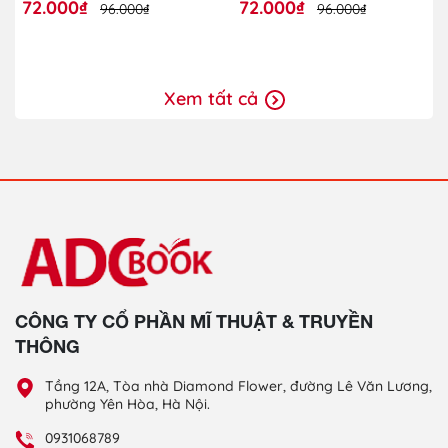
72.000₫
72.000₫
96.000₫
96.000₫
Xem tất cả
CÔNG TY CỔ PHẦN MĨ THUẬT & TRUYỀN
THÔNG
Tầng 12A, Tòa nhà Diamond Flower, đường Lê Văn Lương,
phường Yên Hòa, Hà Nội.
0931068789