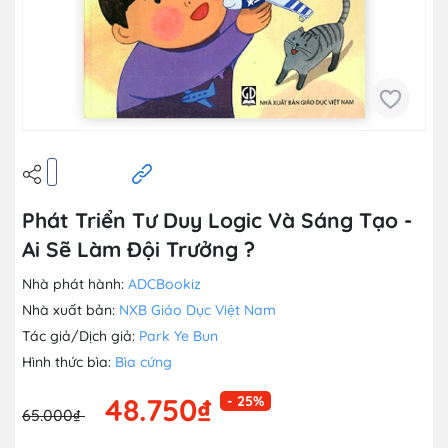
Phát Triển Tư Duy Logic Và Sáng Tạo -
Ai Sẽ Làm Đội Trưởng ?
Nhà phát hành:
ADCBookiz
Nhà xuất bản:
NXB Giáo Dục Việt Nam
Tác giả/Dịch giả:
Park Ye Bun
Hình thức bìa:
Bìa cứng
48.750₫
- 25%
65.000₫