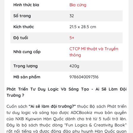
Hình thức bìa
Bìa cứng
Số trang
32
Kích thước
21.5 x 28.5 cm
Độ tuổi
5+
CTCP Mĩ thuật và Truyền
Nhà cung cấp
thông
Trọng lượng
420g
Mã sản phẩm
9786040097316
Phát Triển Tư Duy Logic Và Sáng Tạo - Ai Sẽ Làm Đội
Trưởng ?
Cuốn sách
“Ai sẽ làm đội trưởng?”
thuộc Bộ sách Phát triển
tư duy logic và sáng tạo được ADCBookiz mua bản quyền
của NXB Kyowon Hàn Quốc dành cho trẻ từ 5 tuổi trở lên.
Đây là bộ sách thuộc dòng “Fun Logics & Creativity Book”
rất nổi tiếng và được đông đảo phụ huynh Hàn Quốc quan