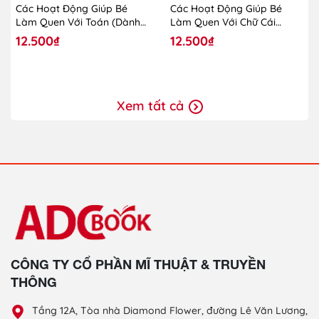
Các Hoạt Động Giúp Bé
Các Hoạt Động Giúp Bé
Làm Quen Với Toán (Dành
Làm Quen Với Chữ Cái
Cho Trẻ Lớp Mẫu Giáo
(Dành Cho Trẻ Lớp Mẫu
12.500₫
12.500₫
Ghép)
Giáo Ghép)
Xem tất cả
CÔNG TY CỔ PHẦN MĨ THUẬT & TRUYỀN
THÔNG
Tầng 12A, Tòa nhà Diamond Flower, đường Lê Văn Lương,