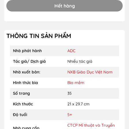
Hết hàng
THÔNG TIN SẢN PHẨM
Nhà phát hành
ADC
Tác giả/ Dịch giả
Nhiều tác giả
Nhà xuất bản:
NXB Giáo Dục Việt Nam
Hình thức bìa
Bìa mềm
Số trang
35
Kích thước
21 x 29.7 cm
Độ tuổi
5+
CTCP Mĩ thuật và Truyền
Nhà cung cấp