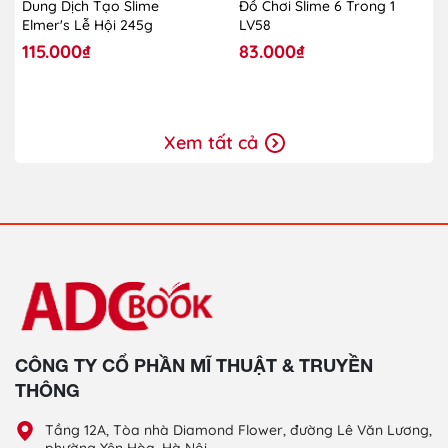
Dung Dịch Tạo Slime
Đồ Chơi Slime 6 Trong 1
Elmer's Lễ Hội 245g
LV58
115.000₫
83.000₫
Xem tất cả
CÔNG TY CỔ PHẦN MĨ THUẬT & TRUYỀN
THÔNG
Tầng 12A, Tòa nhà Diamond Flower, đường Lê Văn Lương,
phường Yên Hòa, Hà Nội.