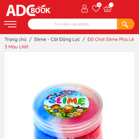
0
Trang chủ
/
Slime - Cát Động Lực
/
Đồ Chơi Slime Pha Lê
3 Màu LX61