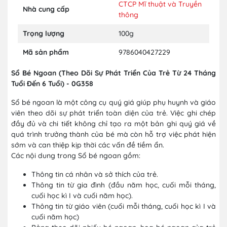
CTCP Mĩ thuật và Truyền
Nhà cung cấp
thông
Trọng lượng
100g
Mã sản phẩm
9786040427229
Sổ Bé Ngoan (Theo Dõi Sự Phát Triển Của Trẻ Từ 24 Tháng
Tuổi Đến 6 Tuổi) - 0G358
Sổ bé ngoan là một công cụ quý giá giúp phụ huynh và giáo
viên theo dõi sự phát triển toàn diện của trẻ. Việc ghi chép
đầy đủ và chi tiết không chỉ tạo ra một bản ghi quý giá về
quá trình trưởng thành của bé mà còn hỗ trợ việc phát hiện
sớm và can thiệp kịp thời các vấn đề tiềm ẩn.
Các nội dung trong Sổ bé ngoan gồm:
Thông tin cá nhân và sở thích của trẻ.
Thông tin từ gia đình (đầu năm học, cuối mỗi tháng,
cuối học kì I và cuối năm học).
Thông tin từ giáo viên (cuối mỗi tháng, cuối học kì I và
cuối năm học)