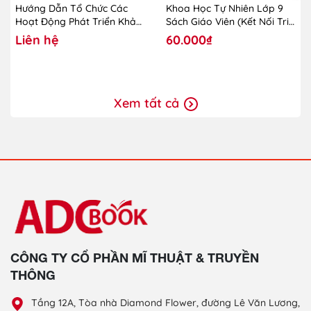
Hướng Dẫn Tổ Chức Các
Khoa Học Tự Nhiên Lớp 9
Hoạt Động Phát Triển Khả
Sách Giáo Viên (Kết Nối Tri
Năng Sáng Tạo Cho Trẻ
Thức Với Cuộc Sống)-2024
Liên hệ
60.000₫
Mầm Non (Dành Cho CBQL
Và GVMN)
Xem tất cả
CÔNG TY CỔ PHẦN MĨ THUẬT & TRUYỀN
THÔNG
Tầng 12A, Tòa nhà Diamond Flower, đường Lê Văn Lương,