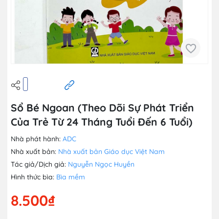
Sổ Bé Ngoan (Theo Dõi Sự Phát Triển
Của Trẻ Từ 24 Tháng Tuổi Đến 6 Tuổi)
Nhà phát hành:
ADC
Nhà xuất bản:
Nhà xuất bản Giáo dục Việt Nam
Tác giả/Dịch giả:
Nguyễn Ngọc Huyền
Hình thức bìa:
Bìa mềm
8.500₫