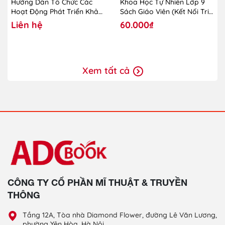
Hướng Dẫn Tổ Chức Các
Khoa Học Tự Nhiên Lớp 9
Hoạt Động Phát Triển Khả
Sách Giáo Viên (Kết Nối Tri
Năng Sáng Tạo Cho Trẻ
Thức Với Cuộc Sống)-2024
Liên hệ
60.000₫
Mầm Non (Dành Cho CBQL
Và GVMN)
Xem tất cả
CÔNG TY CỔ PHẦN MĨ THUẬT & TRUYỀN
THÔNG
Tầng 12A, Tòa nhà Diamond Flower, đường Lê Văn Lương,
phường Yên Hòa, Hà Nội.