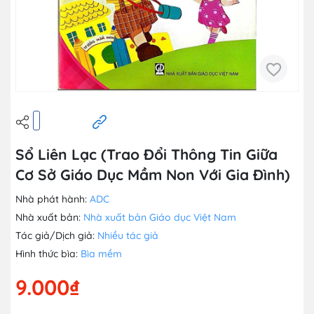
Sổ Liên Lạc (Trao Đổi Thông Tin Giữa
Cơ Sở Giáo Dục Mầm Non Với Gia Đình)
Nhà phát hành:
ADC
Nhà xuất bản:
Nhà xuất bản Giáo dục Việt Nam
Tác giả/Dịch giả:
Nhiều tác giả
Hình thức bìa:
Bìa mềm
9.000₫