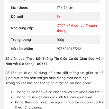
Kích thước
17 x 24 cm
Độ tuổi
3+
CTCP Mĩ thuật và Truyền
Nhà cung cấp
thông
Trọng lượng
100g
Mã sản phẩm
9786040427212
Sổ Liên Lạc (Trao Đổi Thông Tin Giữa Cơ Sở Giáo Dục Mầm
Non Với Gia Đình) - 0G357
Sổ liên lạc được sử dụng để trao đổi thông tin giữa cơ sở
giáo dục mầm non với gia đình trong một năm học.
Trong sổ liên lạc, các thông tin được ghi lại bao gồm:
Thông tin cơ bản về cá nhân trẻ và sức khoẻ của trẻ.
Thông tin liên lạc của gia đình trẻ, của giáo viên.
Bảng theo dõi phiếu bé ngoan, hoa bé ngoan của trẻ
theo từng tháng.