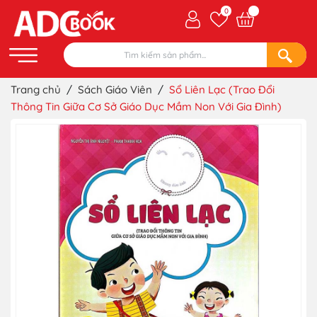
0
Trang chủ
/
Sách Giáo Viên
/
Sổ Liên Lạc (Trao Đổi
Thông Tin Giữa Cơ Sở Giáo Dục Mầm Non Với Gia Đình)