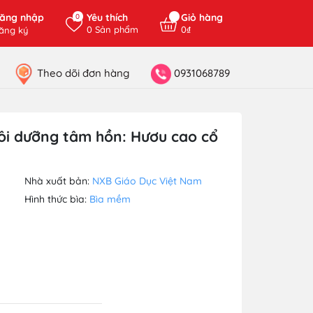
ăng nhập
Yêu thích
Giỏ hàng
0
0
Sản phẩm
0₫
ăng ký
Theo dõi đơn hàng
0931068789
ôi dưỡng tâm hồn: Hươu cao cổ
Nhà xuất bản:
NXB Giáo Dục Việt Nam
Hình thức bìa:
Bìa mềm