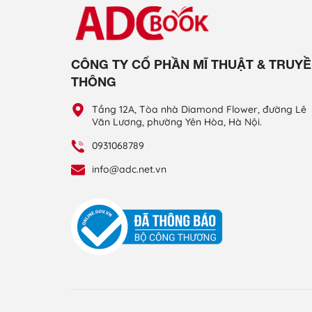
CÔNG TY CỔ PHẦN MĨ THUẬT & TRUY
THÔNG
Tầng 12A, Tòa nhà Diamond Flower, đường Lê
Văn Lương, phường Yên Hòa, Hà Nội.
0931068789
info@adc.net.vn