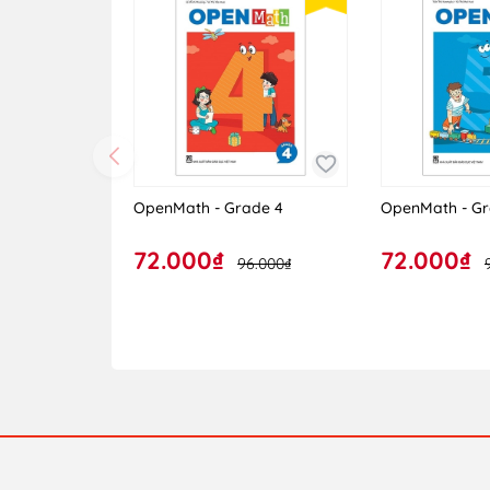
OpenMath - Grade 4
OpenMath - Gr
72.000₫
72.000₫
96.000₫