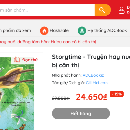
Đ
Đ
n phẩm đã xem
Flashsale
Hệ thống ADCBook
hay nuôi dưỡng tâm hồn: Hươu cao cổ bị cận thị
Storytime - Truyện hay nu
Đọc thử
bị cận thị
Nhà phát hành:
ADCBookiz
Tác giả/Dịch giả:
Gill McLean
24.650₫
- 15%
29.000₫
Hết hàng