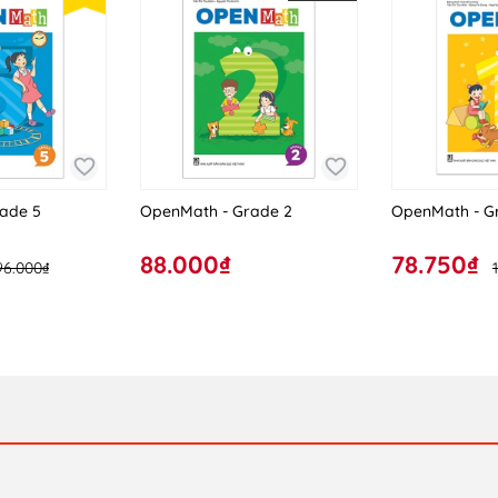
ade 5
OpenMath - Grade 2
OpenMath - G
88.000₫
78.750₫
96.000₫