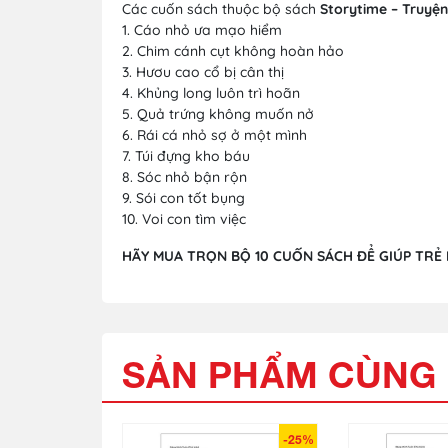
Các cuốn sách thuộc bộ sách
Storytime – Truyệ
1. Cáo nhỏ ưa mạo hiểm
2. Chim cánh cụt không hoàn hảo
3. Hươu cao cổ bị cân thị
4. Khủng long luôn trì hoãn
5. Quả trứng không muốn nở
6. Rái cá nhỏ sợ ở một mình
7. Túi đựng kho báu
8. Sóc nhỏ bận rộn
9. Sói con tốt bụng
10. Voi con tìm việc
HÃY MUA TRỌN BỘ 10 CUỐN SÁCH ĐỂ GIÚP TR
SẢN PHẨM CÙNG 
-25%