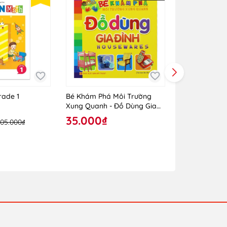
rade 1
Bé Khám Phá Môi Trường
Bé Khám Phá
Xung Quanh - Đồ Dùng Gia
Xung Quanh -
Đình
Hoang Dã
35.000₫
35.000₫
105.000₫