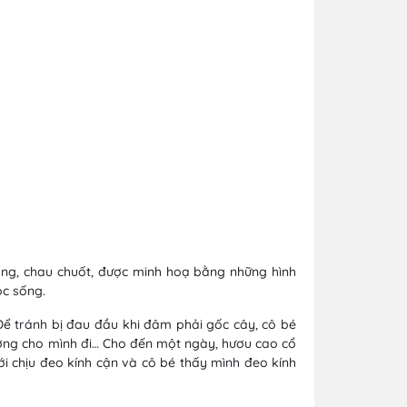
áng, chau chuốt, được minh hoạ bằng những hình
ộc sống.
Để tránh bị đau đầu khi đâm phải gốc cây, cô bé
ờng cho mình đi… Cho đến một ngày, hươu cao cổ
mới chịu đeo kính cận và cô bé thấy mình đeo kính