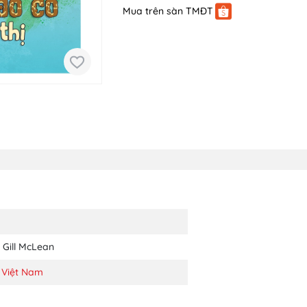
Mua trên sàn TMĐT
Gill McLean
 Việt Nam