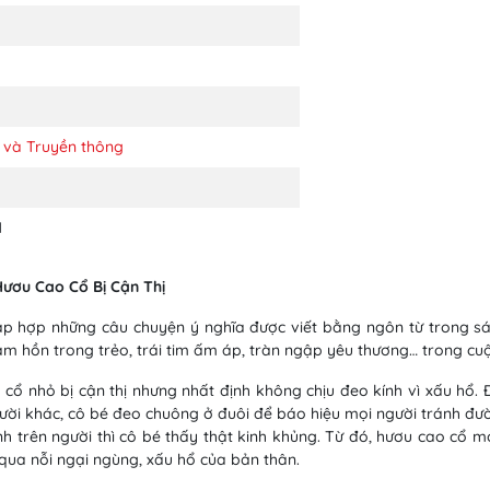
 và Truyền thông
1
ươu Cao Cổ Bị Cận Thị
ập hợp những câu chuyện ý nghĩa được viết bằng ngôn từ trong s
âm hồn trong trẻo, trái tim ấm áp, tràn ngập yêu thương… trong cu
cổ nhỏ bị cận thị nhưng nhất định không chịu đeo kính vì xấu hổ. 
ười khác, cô bé đeo chuông ở đuôi để báo hiệu mọi người tránh đư
nh trên người thì cô bé thấy thật kinh khủng. Từ đó, hươu cao cổ 
 qua nỗi ngại ngùng, xấu hổ của bản thân.