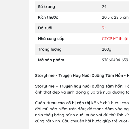
Số trang
24
Kích thước
20.5 x 22.5 cm
Độ tuổi
3+
Nhà cung cấp
CTCP Mĩ thuật
Trọng lượng
200g
Mã sản phẩm
978604041639
Storytime - Truyện Hay Nuôi Dưỡng Tâm Hồn - H
Storytime – Truyện hay nuôi dưỡng tâm hồn
: T
ảnh thật đẹp và sinh động giúp trẻ nuôi dưỡng t
Cuốn
Hươu cao cổ bị cận thị
kể về chú hươu cao 
đội mũ bảo hiểm trên đầu; để tránh đâm vào ng
nhìn thấy bóng mình dưới nước với đủ thứ lỉnh kỉ
cũng rất xinh. Câu chuyện hài hước giúp trẻ vượt