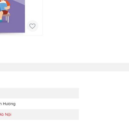
h Hương
Hà Nội