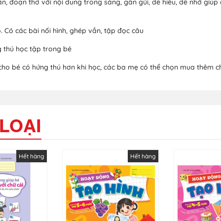
, đoạn thơ với nội dung trong sáng, gần gũi, dễ hiểu, dễ nhớ giúp 
Có các bài nối hình, ghép vần, tập đọc câu
g thú học tập trong bé
cho bé có hứng thú hơn khi học, các ba mẹ có thể chọn mua thêm c
LOẠI
Hết hàng
Hết hàng