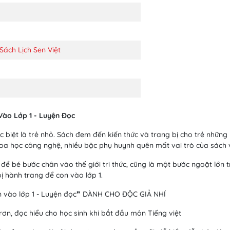
ách Lịch Sen Việt
Vào Lớp 1 - Luyện Đọc
c biệt là trẻ nhỏ. Sách đem đến kiến thức và trang bị cho trẻ những
hoa học công nghệ, nhiều bậc phụ huynh quên mất vai trò của sách v
 để bé bước chân vào thế giới tri thức, cũng là một bước ngoặt lớn 
ị hành trang để con vào lớp 1.
in vào lớp 1 - Luyện đọc❞ DÀNH CHO ĐỘC GIẢ NHÍ
ơn, đọc hiểu cho học sinh khi bắt đầu môn Tiếng việt