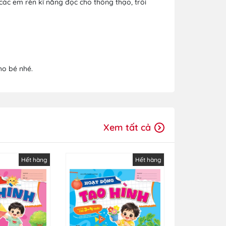
các em rèn kĩ năng đọc cho thông thạo, trôi
ho bé nhé.
Xem tất cả
Hết hàng
Hết hàng