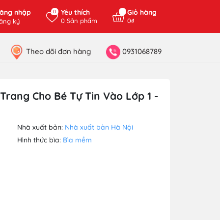
ăng nhập
Yêu thích
Giỏ hàng
0
0
Sản phẩm
0₫
ăng ký
Theo dõi đơn hàng
0931068789
Trang Cho Bé Tự Tin Vào Lớp 1 -
Nhà xuất bản:
Nhà xuất bản Hà Nội
Hình thức bìa:
Bìa mềm