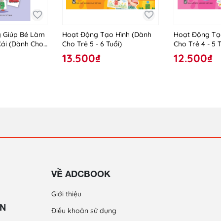
 Giúp Bé Làm
Hoạt Động Tạo Hình (Dành
Hoạt Động Tạ
Cái (Dành Cho
Cho Trẻ 5 - 6 Tuổi)
Cho Trẻ 4 - 5 T
iáo Ghép)
13.500₫
12.500₫
VỀ ADCBOOK
Giới thiệu
ỀN
Điều khoản sử dụng