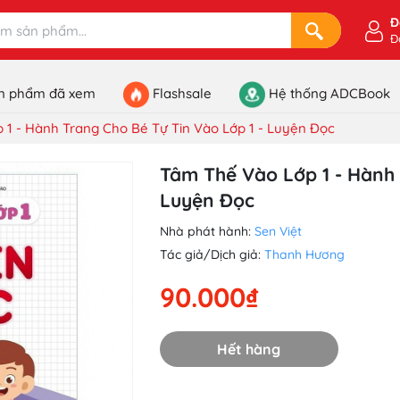
Đ
Đ
n phẩm đã xem
Flashsale
Hệ thống ADCBook
1 - Hành Trang Cho Bé Tự Tin Vào Lớp 1 - Luyện Đọc
Tâm Thế Vào Lớp 1 - Hành 
Luyện Đọc
Nhà phát hành:
Sen Việt
Tác giả/Dịch giả:
Thanh Hương
90.000₫
Hết hàng