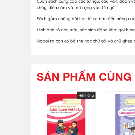
Cuốn sách cung cấp các từ ngữ, câu văn, đoạn văn
chảy, diễn cảm và mở rộng vốn từ ngữ
Sách gồm những bài học từ cơ bản đến nâng cao. 
Hình ảnh rõ nét, màu sắc sinh động khơi gợi hứn
Ngoài ra còn có bộ thẻ học chữ cái và chữ ghép 
SẢN PHẨM CÙNG 
Hết hàng