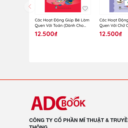
Các Hoạt Động Giúp Bé Làm
Các Hoạt Động
Quen Với Toán (Dành Cho
Quen Với Chữ 
Trẻ Lớp Mẫu Giáo Ghép)
Trẻ Lớp Mẫu G
12.500₫
12.500₫
CÔNG TY CỔ PHẦN MĨ THUẬT & TRUY
THÔNG