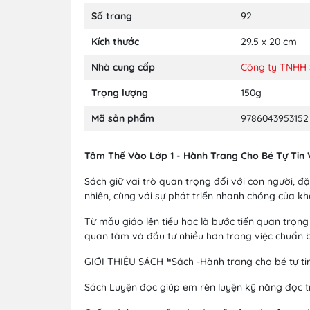
Số trang
92
Kích thước
29.5 x 20 cm
Nhà cung cấp
Công ty TNHH S
Trọng lượng
150g
Mã sản phẩm
9786043953152
Tâm Thế Vào Lớp 1 - Hành Trang Cho Bé Tự Tin 
Sách giữ vai trò quan trọng đối với con người, đặ
nhiên, cùng với sự phát triển nhanh chóng của k
Từ mẫu giáo lên tiểu học là bước tiến quan trọng
quan tâm và đầu tư nhiều hơn trong việc chuẩn b
GIỚI THIỆU SÁCH ❝Sách -Hành trang cho bé tự t
Sách Luyện đọc giúp em rèn luyện kỹ năng đọc tr