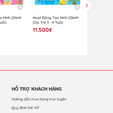
o Hình (Dành
Hoạt Động Tạo Hình (Dành
Hoạt Động Tạ
uổi)
Cho Trẻ 3 - 4 Tuổi)
Cho Trẻ 24 - 
11.500₫
10.000₫
HỖ TRỢ KHÁCH HÀNG
Hướng dẫn mua hàng trực tuyến
Quy định thẻ VIP