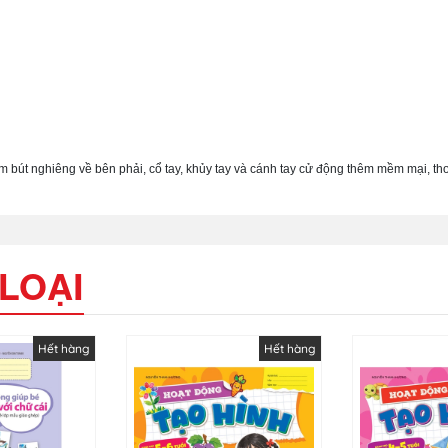
cầm bút nghiêng về bên phải, cổ tay, khủy tay và cánh tay cử động thêm mềm mại, th
LOẠI
Hết hàng
Hết hàng