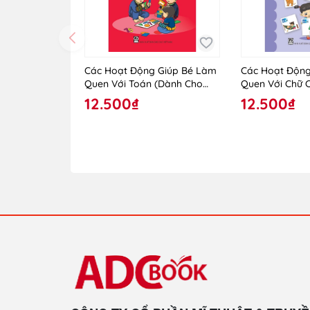
Các Hoạt Động Giúp Bé Làm
Các Hoạt Động
Quen Với Toán (Dành Cho
Quen Với Chữ 
Trẻ Lớp Mẫu Giáo Ghép)
Trẻ Lớp Mẫu G
12.500₫
12.500₫