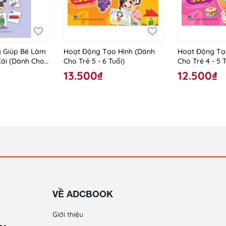
 Giúp Bé Làm
Hoạt Động Tạo Hình (Dành
Hoạt Động Tạ
Cái (Dành Cho
Cho Trẻ 5 - 6 Tuổi)
Cho Trẻ 4 - 5 T
iáo Ghép)
13.500₫
12.500₫
VỀ ADCBOOK
Giới thiệu