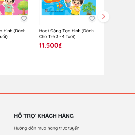
o Hình (Dành
Hoạt Động Tạo Hình (Dành
Hoạt Động Tạ
uổi)
Cho Trẻ 3 - 4 Tuổi)
Cho Trẻ 24 - 
11.500₫
10.000₫
HỖ TRỢ KHÁCH HÀNG
Hướng dẫn mua hàng trực tuyến