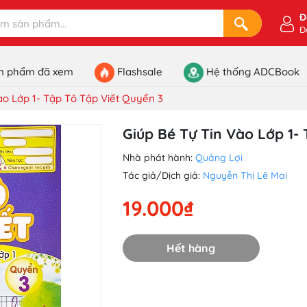
Đ
Đ
n phẩm đã xem
Flashsale
Hệ thống ADCBook
ào Lớp 1- Tập Tô Tập Viết Quyển 3
Giúp Bé Tự Tin Vào Lớp 1-
Nhà phát hành:
Quảng Lợi
Tác giả/Dịch giả:
Nguyễn Thị Lê Mai
19.000₫
Hết hàng