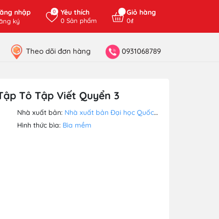
ăng nhập
Yêu thích
Giỏ hàng
0
0
Sản phẩm
0₫
ăng ký
Theo dõi đơn hàng
0931068789
 Tập Tô Tập Viết Quyển 3
Nhà xuất bản:
Nhà xuất bản Đại học Quốc Gia Hà Nội
Hình thức bìa:
Bìa mềm