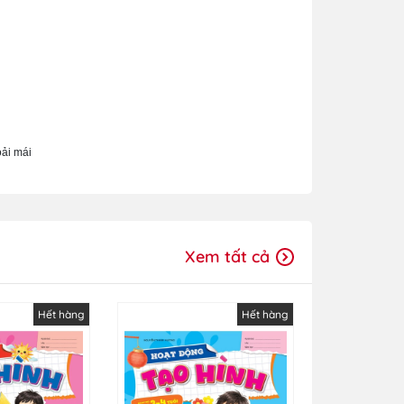
oải mái
Xem tất cả
Hết hàng
Hết hàng