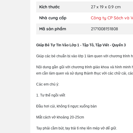
Kích thước
27 x 19 x 0.9 cm
Nhà cung cấp
Công ty CP Sách và 
Mã sản phẩm
2171008151808
Giúp Bé Tự Tin Vào Lớp 1 - Tập Tô, Tập Viết - Quyển 3
Giúp các bé chuẩn bị vào lớp 1 làm quen với chương trình h
Nội dung gần gũi với chương trình giáo khoa và hình minh 
em cần làm quen và sử dụng thành thục với các chữ cái, các
Các em chú ý:
1. Tư thế ngồi viết
Đầu hơi cúi, không tì ngực xuống bàn
Mắt cách vở khoảng 20-25cm
Tay phải cầm bút, tay trái tì nhẹ lên mép vở để giữ.