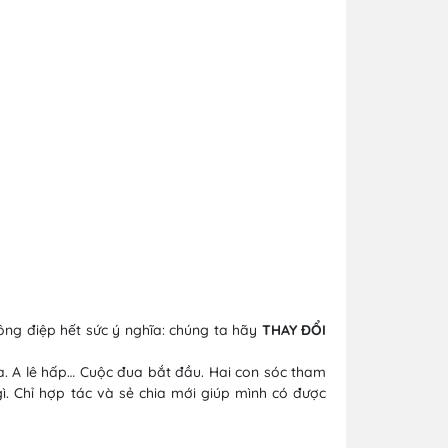
ông điệp hết sức ý nghĩa: chúng ta hãy
THAY ĐỔI
. A lê hấp… Cuộc đua bắt đầu. Hai con sóc tham
gì. Chỉ hợp tác và sẻ chia mới giúp mình có được