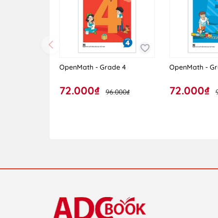
OpenMath - Grade 4
OpenMath - Gr
72.000₫
72.000₫
96.000₫