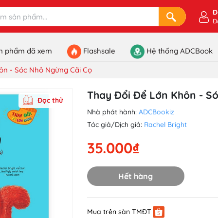
Đ
Đ
n phẩm đã xem
Flashsale
Hệ thống ADCBook
ôn - Sóc Nhỏ Ngừng Cãi Cọ
Thay Đổi Để Lớn Khôn - S
Đọc thử
Nhà phát hành:
ADCBookiz
Tác giả/Dịch giả:
Rachel Bright
35.000₫
Hết hàng
Mua trên sàn TMĐT