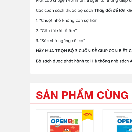
Một câu chuyện vui nhộn, truyền tải thông điệp ấ
Các cuốn sách thuộc bộ sách
Thay đổi để lớn kh
1. “Chuột nhỏ không còn sợ hãi”
2. “Gấu túi rời tổ ấm”
3. “Sóc nhỏ ngừng cãi cọ”
HÃY MUA TRỌN BỘ 3 CUỐN ĐỂ GIÚP CON BIẾT C
Bộ sách được phát hành tại Hệ thống nhà sách 
SẢN PHẨM CÙNG 
-25%