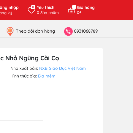
ăng nhập
Yêu thích
Giỏ hàng
0
0
Sản phẩm
0₫
ăng ký
Theo dõi đơn hàng
0931068789
óc Nhỏ Ngừng Cãi Cọ
Nhà xuất bản:
NXB Giáo Dục Việt Nam
Hình thức bìa:
Bìa mềm