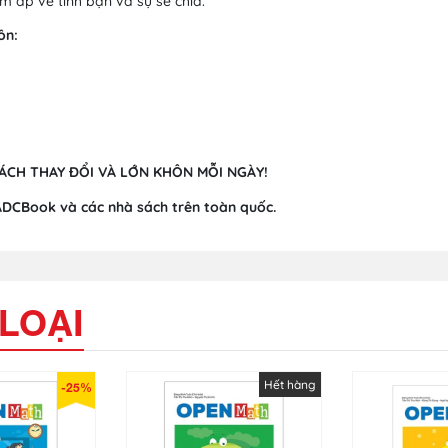
m áp về tình bạn và sự sẻ chia.
ôn:
ÁCH THAY ĐỔI VÀ LỚN KHÔN MỖI NGÀY!
ADCBook và các nhà sách trên toàn quốc.
LOẠI
Hết hàng
-25%