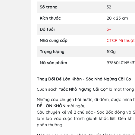
Số trang
32
Kích thước
20 x 25 cm
Độ tuổi
3+
Nhà cung cấp
CTCP Mĩ thuật
Trọng lượng
100g
Mã sản phẩm
978604014543
Thay Đổi Để Lớn Khôn - Sóc Nhỏ Ngừng Cãi Cọ
Cuốn sách
“
Sóc Nhỏ Ngừng Cãi Cọ
”
là một trong 
Những câu chuyện hài hước, dí dỏm, được minh h
ĐỂ LỚN KHÔN
mỗi ngày.
Câu chuyện kể về 2 chú sóc - Sóc Bốc đồng và 
lam lao vào cuộc tranh giành khốc liệt. Đến khi
phần thưởng.