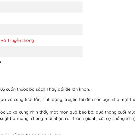
 và Truyền thông
7
03 cuốn thuộc bộ sách Thay đổi để lớn khôn.
ọa vô cùng tươi tắn, sinh động, truyền tải đến các bạn nhỏ một th
Sóc Lo xa cùng nhìn thấy một món quà béo bở: quả thông cuối mùa
 suýt bỏ mạng, chúng mới nhận ra: Tranh giành, cãi cọ chẳng ích 