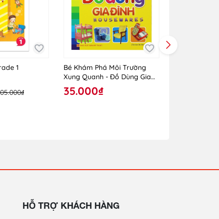
rade 1
Bé Khám Phá Môi Trường
Bé Khám Phá
Xung Quanh - Đồ Dùng Gia
Xung Quanh -
Đình
Hoang Dã
35.000₫
35.000₫
105.000₫
HỖ TRỢ KHÁCH HÀNG