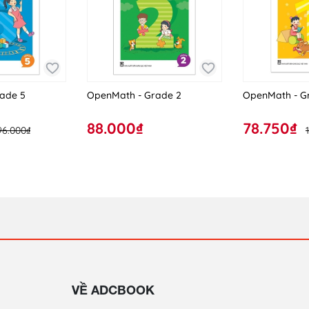
ade 5
OpenMath - Grade 2
OpenMath - G
88.000₫
78.750₫
96.000₫
VỀ ADCBOOK