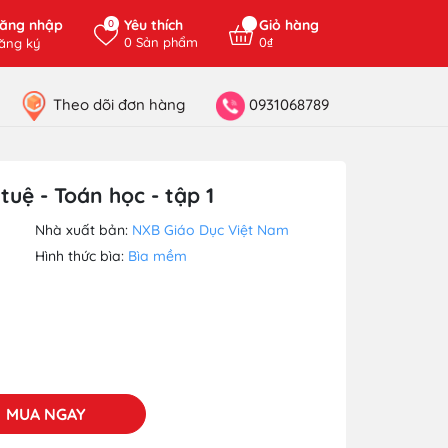
ăng nhập
Yêu thích
Giỏ hàng
0
0
Sản phẩm
0₫
ăng ký
Theo dõi đơn hàng
0931068789
tuệ - Toán học - tập 1
Nhà xuất bản:
NXB Giáo Dục Việt Nam
Hình thức bìa:
Bìa mềm
MUA NGAY