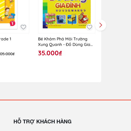
rade 1
Bé Khám Phá Môi Trường
Bé Khám Phá
Xung Quanh - Đồ Dùng Gia
Xung Quanh -
Đình
Hoang Dã
35.000₫
35.000₫
105.000₫
HỖ TRỢ KHÁCH HÀNG