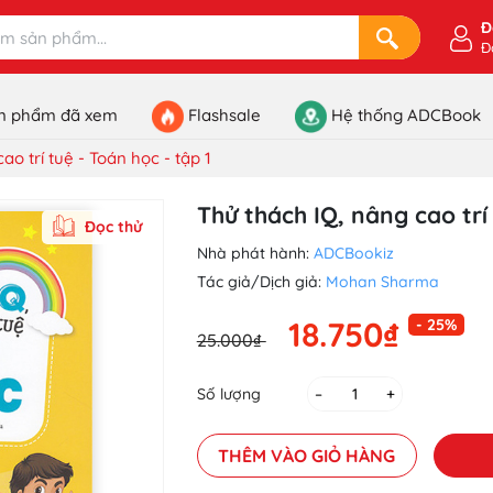
Đ
Đ
n phẩm đã xem
Flashsale
Hệ thống ADCBook
ao trí tuệ - Toán học - tập 1
Thử thách IQ, nâng cao trí 
Đọc thử
Nhà phát hành:
ADCBookiz
Tác giả/Dịch giả:
Mohan Sharma
18.750₫
- 25%
25.000₫
Số lượng
–
+
THÊM VÀO GIỎ HÀNG