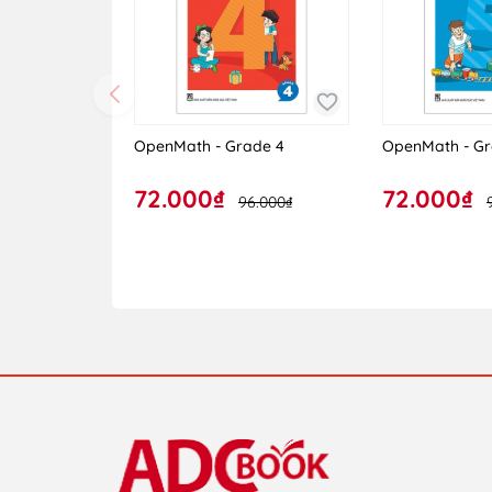
OpenMath - Grade 4
OpenMath - Gr
72.000₫
72.000₫
96.000₫