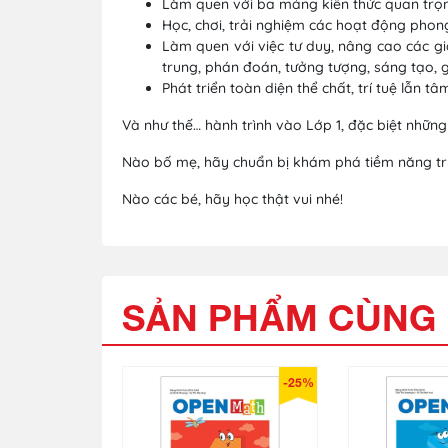
Làm quen với ba mảng kiến thức quan trọng
Học, chơi, trải nghiệm các hoạt động phong
Làm quen với việc tư duy, nâng cao các giá
trung, phán đoán, tưởng tượng, sáng tạo, g
Phát triển toàn diện thể chất, trí tuệ lẫn tâ
Và như thế… hành trình vào Lớp 1, đặc biệt nhữn
Nào bố mẹ, hãy chuẩn bị khám phá tiềm năng trí
Nào các bé, hãy học thật vui nhé!
SẢN PHẨM CÙNG 
-25%