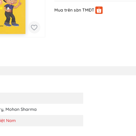
Mua trên sàn TMĐT
ry
,
Mohan Sharma
iệt Nam