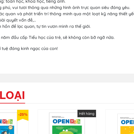
: toán học, khoa học, tiếng anh.
 phú, vui tươi thông qua những hình ảnh trực quan siêu đáng yêu.
c quan và phát triển trí thông minh qua một loạt kỹ năng thiết yếu
iải quyết vấn đề,…
m hồn để lạc quan, tự tin vươn mình ra thế giới.
g năm đầu cấp Tiểu học của trẻ, sẽ không còn bỡ ngỡ nữa.
 tuệ đáng kinh ngạc của con!
LOẠI
Hết hàng
-25%