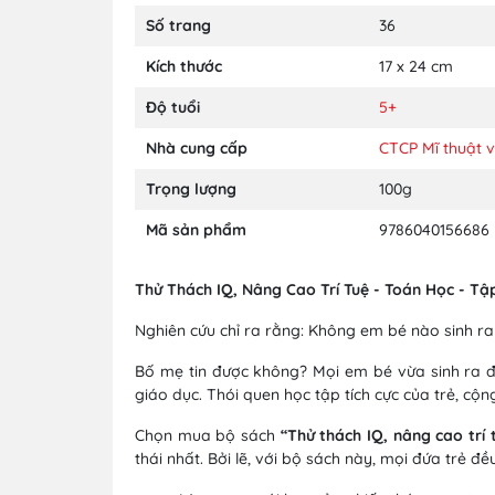
Số trang
36
Kích thước
17 x 24 cm
Độ tuổi
5+
Nhà cung cấp
CTCP Mĩ thuật 
Trọng lượng
100g
Mã sản phẩm
9786040156686
Thử Thách IQ, Nâng Cao Trí Tuệ - Toán Học - Tập
Nghiên cứu chỉ ra rằng: Không em bé nào sinh r
Bố mẹ tin được không? Mọi em bé vừa sinh ra đề
giáo dục. Thói quen học tập tích cực của trẻ, cộ
Chọn mua bộ sách
“Thử thách IQ, nâng cao trí 
thái nhất. Bởi lẽ, với bộ sách này, mọi đứa trẻ đề