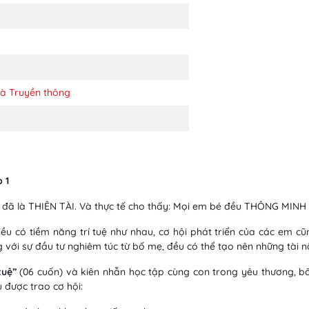
và Truyền thông
 1
a đã là THIÊN TÀI. Và thực tế cho thấy: Mọi em bé đều THÔNG MINH 
u có tiềm năng trí tuệ như nhau, cơ hội phát triển của các em cũn
ng với sự đầu tư nghiêm túc từ bố mẹ, đều có thể tạo nên những tài n
tuệ”
(06 cuốn) và kiên nhẫn học tập cùng con trong yêu thương, b
u được trao cơ hội: