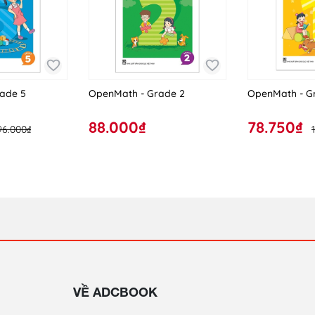
ade 5
OpenMath - Grade 2
OpenMath - G
88.000₫
78.750₫
96.000₫
VỀ ADCBOOK