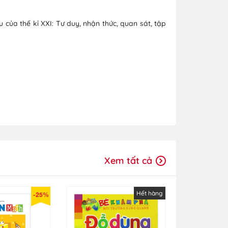
 của thế kỉ XXI: Tư duy, nhận thức, quan sát, tập
Xem tất cả
Hết hàng
-25%