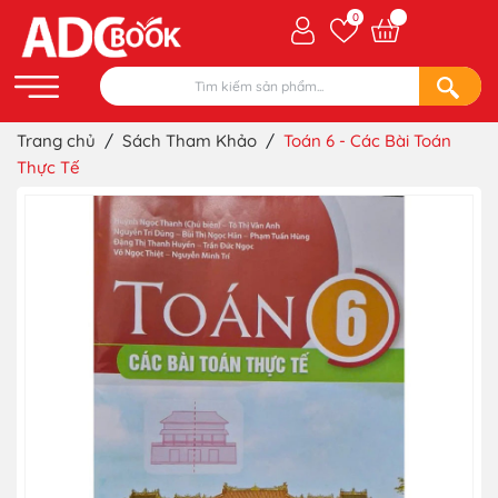
0
Trang chủ
/
Sách Tham Khảo
/
Toán 6 - Các Bài Toán
Thực Tế