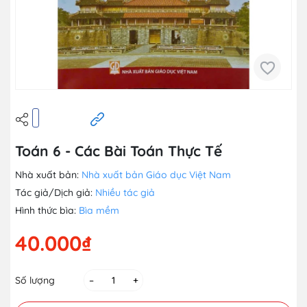
Toán 6 - Các Bài Toán Thực Tế
Nhà xuất bản:
Nhà xuất bản Giáo dục Việt Nam
Tác giả/Dịch giả:
Nhiều tác giả
Hình thức bìa:
Bìa mềm
40.000₫
Số lượng
–
+