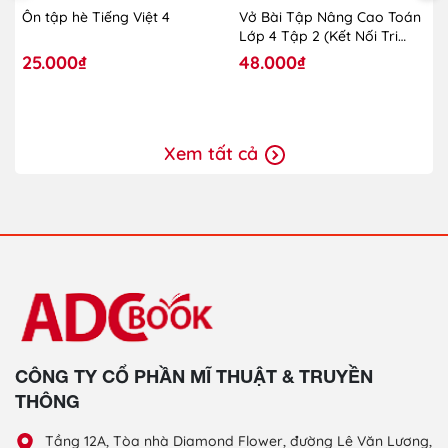
Ôn tập hè Tiếng Việt 4
Vở Bài Tập Nâng Cao Toán
Lớp 4 Tập 2 (Kết Nối Tri
Thức Với Cuộc Sống)-2024
25.000₫
48.000₫
Xem tất cả
CÔNG TY CỔ PHẦN MĨ THUẬT & TRUYỀN
THÔNG
Tầng 12A, Tòa nhà Diamond Flower, đường Lê Văn Lương,