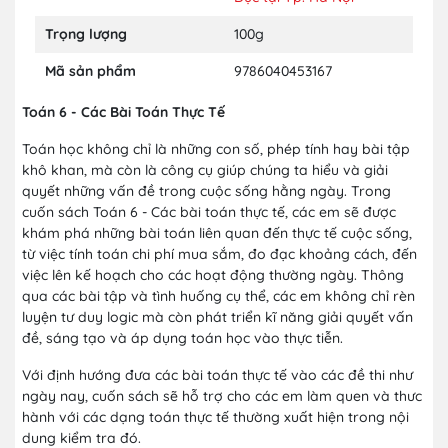
Trọng lượng
100g
Mã sản phẩm
9786040453167
Toán 6 - Các Bài Toán Thực Tế
Toán học không chỉ là những con số, phép tính hay bài tập
khô khan, mà còn là công cụ giúp chúng ta hiểu và giải
quyết những vấn đề trong cuộc sống hằng ngày. Trong
cuốn sách Toán 6 - Các bài toán thực tế, các em sẽ được
khám phá những bài toán liên quan đến thực tế cuộc sống,
từ việc tính toán chi phí mua sắm, đo đạc khoảng cách, đến
việc lên kế hoạch cho các hoạt động thường ngày. Thông
qua các bài tập và tình huống cụ thể, các em không chỉ rèn
luyện tư duy logic mà còn phát triển kĩ năng giải quyết vấn
đề, sáng tạo và áp dụng toán học vào thực tiễn.
Với định hướng đưa các bài toán thực tế vào các đề thi như
ngày nay, cuốn sách sẽ hỗ trợ cho các em làm quen và thưc
hành với các dạng toán thực tế thường xuất hiện trong nội
dung kiểm tra đó.