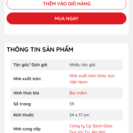
THÊM VÀO GIỎ HÀNG
MUA NGAY
THÔNG TIN SẢN PHẨM
Tác giả/ Dịch giả
Nhiều tác giả
Nhà xuất bản Giáo dục
Nhà xuất bản:
Việt Nam
Hình thức bìa
Bìa mềm
Số trang
59
Kích thước
24 x 17 cm
Công ty Cp Sách Giáo
Nhà cung cấp
Dục tại Tp. Hà Nội