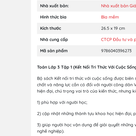
Nhà xuất bản:
Nhà xuất bản Gi
Hình thức bìa
Bìa mềm
Kích thước
26.5 x 19 cm
Nhà cung cấp
CTCP Đầu tư và p
Mã sản phẩm
9786040396273
Toán Lớp 3 Tập 1 (Kết Nối Tri Thức Với Cuộc Sốn
Bộ sách Kết nối tri thức với cuộc sống được biê
chất và năng lực cần có đối với người công dân V
hiện đại, chú trọng vai trò của kiến thức, nhưng 
1) phù hợp với người học;
2) cập nhật những thành tựu khoa học hiện đại, 
3) giúp người học vận dụng để giải quyết những v
nghề nghiệp).