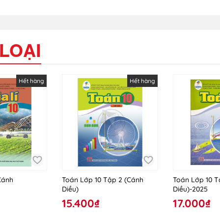
LOẠI
Hết hàng
Hết hàng
(Cánh
Toán Lớp 10 Tập 2 (Cánh
Toán Lớp 10 T
Diều)
Diều)-2025
15.400₫
17.000₫