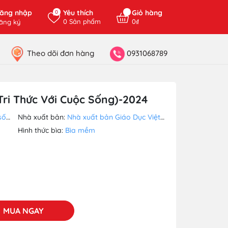
ăng nhập
Yêu thích
Giỏ hàng
0
0
Sản phẩm
0₫
ăng ký
Theo dõi đơn hàng
0931068789
Tri Thức Với Cuộc Sống)-2024
ống
Nhà xuất bản:
Nhà xuất bản Giáo Dục Việt Nam
Hình thức bìa:
Bìa mềm
MUA NGAY