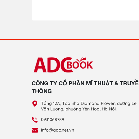
CÔNG TY CỔ PHẦN MĨ THUẬT & TRUY
THÔNG
Tầng 12A, Tòa nhà Diamond Flower, đường Lê
Văn Lương, phường Yên Hòa, Hà Nội.
0931068789
info@adc.net.vn