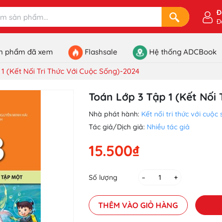
Đ
Đ
n phẩm đã xem
Flashsale
Hệ thống ADCBook
 1 (Kết Nối Tri Thức Với Cuộc Sống)-2024
Toán Lớp 3 Tập 1 (Kết Nối 
Nhà phát hành:
Kết nối tri thức với cuộc s
Tác giả/Dịch giả:
Nhiều tác giả
15.500₫
Số lượng
–
+
THÊM VÀO GIỎ HÀNG