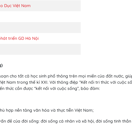
áo Dục Việt Nam
hát triển GD Hà Nội
g)
n soạn cho tất cả học sinh phổ thông trên mọi miền của đất nước, g
iệt Nam trong thế kỉ XXI. Với thông điệp “Kết nối tri thức với cuộc
kiến thức cần được “kết nối với cuộc sống”, bảo đảm:
phù hợp nền tảng văn hóa và thực tiễn Việt Nam;
ấn đề của đời sống: đời sống cá nhân và xã hội, đời sống tinh thần (