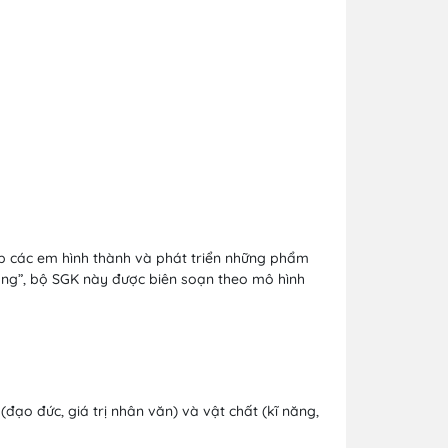
iúp các em hình thành và phát triển những phẩm
 sống”, bộ SGK này được biên soạn theo mô hình
đạo đức, giá trị nhân văn) và vật chất (kĩ năng,