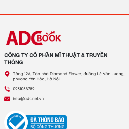
CÔNG TY CỔ PHẦN MĨ THUẬT & TRUYỀN
THÔNG
Tầng 12A, Tòa nhà Diamond Flower, đường Lê Văn Lương,
phường Yên Hòa, Hà Nội.
0931068789
info@adc.net.vn