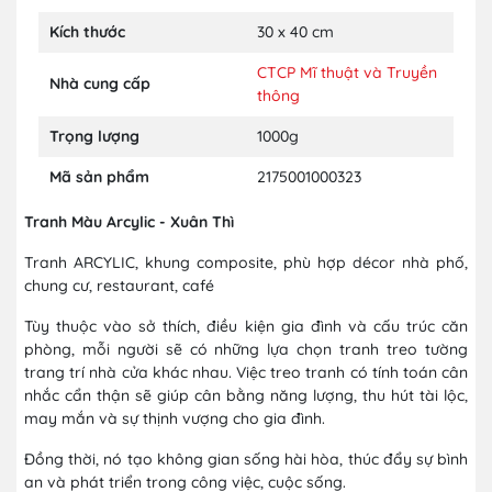
Kích thước
30 x 40 cm
CTCP Mĩ thuật và Truyền
Nhà cung cấp
thông
Trọng lượng
1000g
Mã sản phẩm
2175001000323
Tranh Màu Arcylic - Xuân Thì
Tranh ARCYLIC, khung composite, phù hợp décor nhà phố,
chung cư, restaurant, café
Tùy thuộc vào sở thích, điều kiện gia đình và cấu trúc căn
phòng, mỗi người sẽ có những lựa chọn tranh treo tường
trang trí nhà cửa khác nhau. Việc treo tranh có tính toán cân
nhắc cẩn thận sẽ giúp cân bằng năng lượng, thu hút tài lộc,
may mắn và sự thịnh vượng cho gia đình.
Đồng thời, nó tạo không gian sống hài hòa, thúc đẩy sự bình
an và phát triển trong công việc, cuộc sống.