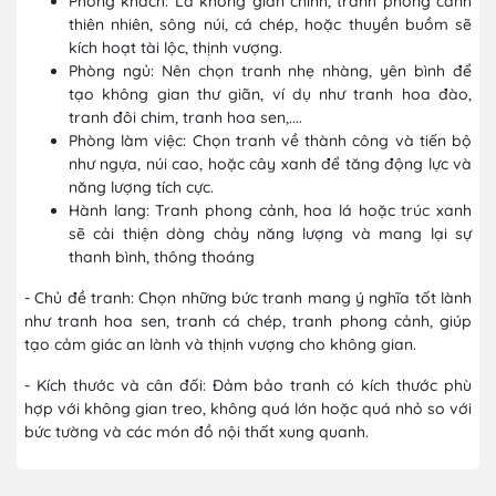
Phòng khách: Là không gian chính, tranh phong cảnh
thiên nhiên, sông núi, cá chép, hoặc thuyền buồm sẽ
kích hoạt tài lộc, thịnh vượng.
Phòng ngủ: Nên chọn tranh nhẹ nhàng, yên bình để
tạo không gian thư giãn, ví dụ như tranh hoa đào,
tranh đôi chim, tranh hoa sen,....
Phòng làm việc: Chọn tranh về thành công và tiến bộ
như ngựa, núi cao, hoặc cây xanh để tăng động lực và
năng lượng tích cực.
Hành lang: Tranh phong cảnh, hoa lá hoặc trúc xanh
sẽ cải thiện dòng chảy năng lượng và mang lại sự
thanh bình, thông thoáng
- Chủ đề tranh: Chọn những bức tranh mang ý nghĩa tốt lành
như tranh hoa sen, tranh cá chép, tranh phong cảnh, giúp
tạo cảm giác an lành và thịnh vượng cho không gian.
- Kích thước và cân đối: Đảm bảo tranh có kích thước phù
hợp với không gian treo, không quá lớn hoặc quá nhỏ so với
bức tường và các món đồ nội thất xung quanh.