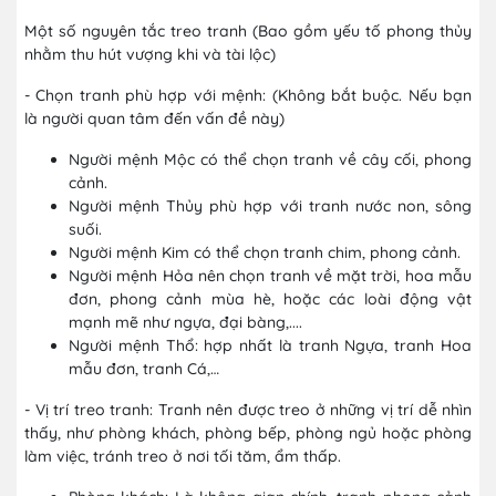
Một số nguyên tắc treo tranh (Bao gồm yếu tố phong thủy
nhằm thu hút vượng khi và tài lộc)
- Chọn tranh phù hợp với mệnh: (Không bắt buộc. Nếu bạn
là người quan tâm đến vấn đề này)
Người mệnh Mộc có thể chọn tranh về cây cối, phong
cảnh.
Người mệnh Thủy phù hợp với tranh nước non, sông
suối.
Người mệnh Kim có thể chọn tranh chim, phong cảnh.
Người mệnh Hỏa nên chọn tranh về mặt trời, hoa mẫu
đơn, phong cảnh mùa hè, hoặc các loài động vật
mạnh mẽ như ngựa, đại bàng,....
Người mệnh Thổ: hợp nhất là tranh Ngựa, tranh Hoa
mẫu đơn, tranh Cá,…
- Vị trí treo tranh: Tranh nên được treo ở những vị trí dễ nhìn
thấy, như phòng khách, phòng bếp, phòng ngủ hoặc phòng
làm việc, tránh treo ở nơi tối tăm, ẩm thấp.