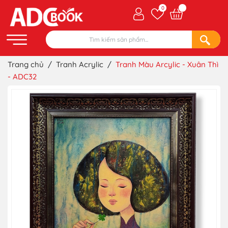
0
Trang chủ
/
Tranh Acrylic
/
Tranh Màu Arcylic - Xuân Thì
- ADC32