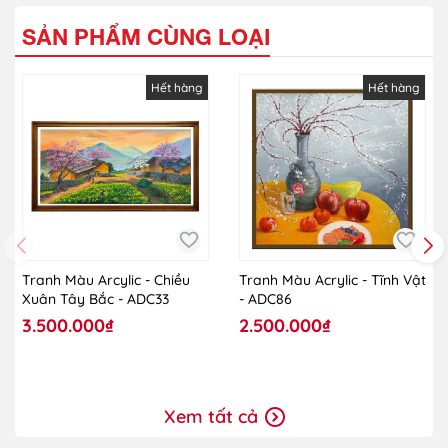
SẢN PHẨM CÙNG LOẠI
Hết hàng
Hết hàng
Tranh Màu Arcylic - Chiều
Tranh Màu Acrylic - Tĩnh Vật
Xuân Tây Bắc - ADC33
- ADC86
3.500.000₫
2.500.000₫
Xem tất cả