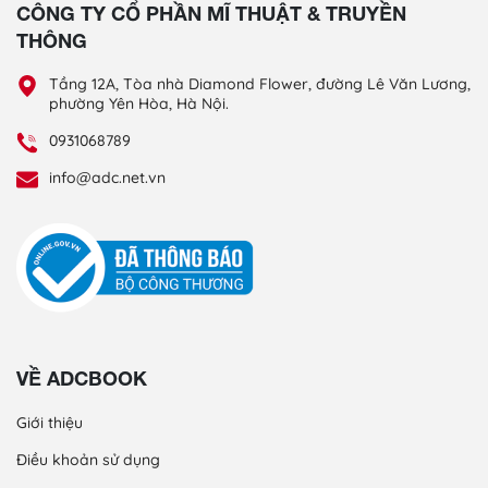
CÔNG TY CỔ PHẦN MĨ THUẬT & TRUYỀN
THÔNG
Tầng 12A, Tòa nhà Diamond Flower, đường Lê Văn Lương,
phường Yên Hòa, Hà Nội.
0931068789
info@adc.net.vn
VỀ ADCBOOK
Giới thiệu
Điều khoản sử dụng