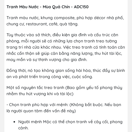
Tranh Màu Nước - Mùa Quả Chín - ADC150
Tranh màu nước, khung composite, phù hợp décor nhà phố,
chung cư, restaurant, café, quà tặng.
Tùy thuộc vào sở thích, điều kiện gia đình và cấu trúc căn
phòng, mỗi người sẽ có những lựa chọn tranh treo tường
trang trí nhà cửa khác nhau. Việc treo tranh có tính toán cân
nhắc cẩn thận sẽ giúp cân bằng năng lượng, thu hút tài lộc,
may mắn và sự thịnh vượng cho gia đình.
Đồng thời, nó tạo không gian sống hài hòa, thúc đẩy sự bình
an và phát triển trong công việc, cuộc sống.
Một số nguyên tắc treo tranh (Bao gồm yếu tố phong thủy
nhằm thu hút vượng khi và tài lộc)
- Chọn tranh phù hợp với mệnh: (Không bắt buộc. Nếu bạn
là người quan tâm đến vấn đề này)
Người mệnh Mộc có thể chọn tranh về cây cối, phong
cảnh.