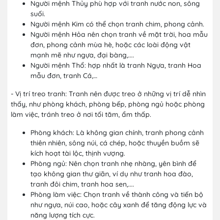
Người mệnh Thủy phù hợp với tranh nước non, sông
suối.
Người mệnh Kim có thể chọn tranh chim, phong cảnh.
Người mệnh Hỏa nên chọn tranh về mặt trời, hoa mẫu
đơn, phong cảnh mùa hè, hoặc các loài động vật
mạnh mẽ như ngựa, đại bàng,....
Người mệnh Thổ: hợp nhất là tranh Ngựa, tranh Hoa
mẫu đơn, tranh Cá,…
- Vị trí treo tranh: Tranh nên được treo ở những vị trí dễ nhìn
thấy, như phòng khách, phòng bếp, phòng ngủ hoặc phòng
làm việc, tránh treo ở nơi tối tăm, ẩm thấp.
Phòng khách: Là không gian chính, tranh phong cảnh
thiên nhiên, sông núi, cá chép, hoặc thuyền buồm sẽ
kích hoạt tài lộc, thịnh vượng.
Phòng ngủ: Nên chọn tranh nhẹ nhàng, yên bình để
tạo không gian thư giãn, ví dụ như tranh hoa đào,
tranh đôi chim, tranh hoa sen,....
Phòng làm việc: Chọn tranh về thành công và tiến bộ
như ngựa, núi cao, hoặc cây xanh để tăng động lực và
năng lượng tích cực.