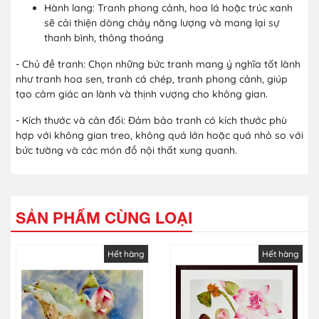
Hành lang: Tranh phong cảnh, hoa lá hoặc trúc xanh
sẽ cải thiện dòng chảy năng lượng và mang lại sự
thanh bình, thông thoáng
- Chủ đề tranh: Chọn những bức tranh mang ý nghĩa tốt lành
như tranh hoa sen, tranh cá chép, tranh phong cảnh, giúp
tạo cảm giác an lành và thịnh vượng cho không gian.
- Kích thước và cân đối: Đảm bảo tranh có kích thước phù
hợp với không gian treo, không quá lớn hoặc quá nhỏ so với
bức tường và các món đồ nội thất xung quanh.
SẢN PHẨM CÙNG LOẠI
Hết hàng
Hết hàng