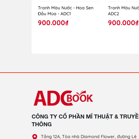
Tranh Màu Nước - Hoa Sen
Tranh Màu Nước
Đầu Mùa - ADC1
ADC2
900.000₫
900.000₫
CÔNG TY CỔ PHẦN MĨ THUẬT & TRUY
THÔNG
Tầng 12A, Tòa nhà Diamond Flower, đường Lê