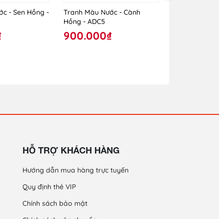
c - Sen Hồng -
Tranh Màu Nước - Cành
Tranh Màu Nư
Hồng - ADC5
- ADC6
₫
900.000₫
900.000
HỖ TRỢ KHÁCH HÀNG
Hướng dẫn mua hàng trực tuyến
Quy định thẻ VIP
Chính sách bảo mật