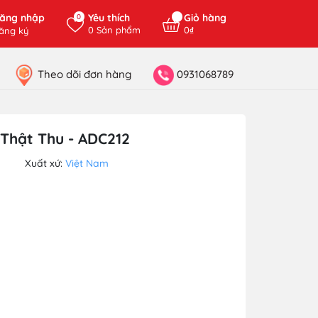
ăng nhập
Yêu thích
Giỏ hàng
0
0
Sản phẩm
0₫
ăng ký
Theo dõi đơn hàng
0931068789
Thật Thu - ADC212
Xuất xứ:
Việt Nam