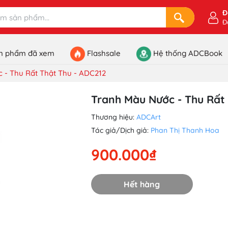
Đ
Đ
n phẩm đã xem
Flashsale
Hệ thống ADCBook
 - Thu Rất Thật Thu - ADC212
Tranh Màu Nước - Thu Rất 
Thương hiệu:
ADCArt
Tác giả/Dịch giả:
Phan Thị Thanh Hoa
900.000₫
Hết hàng